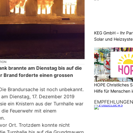
KEG GmbH – Ihr Pa
Solar und Heizsyst
TION
ank brannte am Dienstag bis auf die
r Brand forderte einen grossen
HOPE Christliches S
Die Brandursache ist noch unbekannt.
Hilfe für Menschen 
 am Dienstag, 17. Dezember 2019
EMPFEHLUNGE
sie ein Knistern aus der Turnhalle war
die Feuerwehr mit einem
n.
vor Ort. Trotzdem konnte nicht
die Turnhalle bis auf die Grundmauern