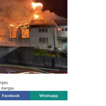
argau
i Aargau
Facebook
Whatsapp