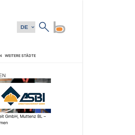
N
WEITERE STÄDTE
EN
heit GmbH, Muttenz BL –
rmen