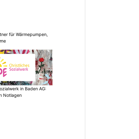
rtner für Wärmepumpen,
eme
ozialwerk in Baden AG:
in Notlagen
N