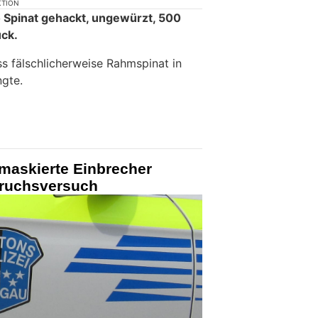
KTION
o Spinat gehackt, ungewürzt, 500
ück.
ss fälschlicherweise Rahmspinat in
gte.
maskierte Einbrecher
bruchsversuch