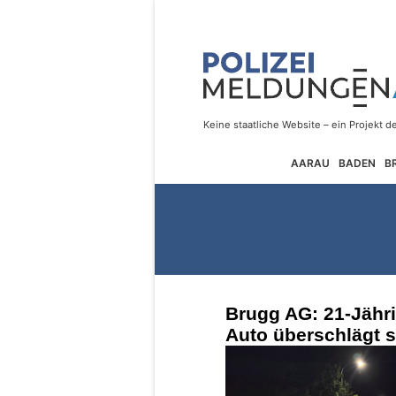
AARAU
BADEN
B
Brugg AG: 21-Jähri
Auto überschlägt s