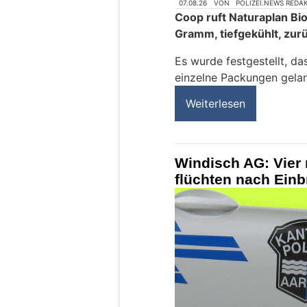
07.08.26
VON
POLIZEI.NEWS REDA
Coop ruft Naturaplan Bi
Gramm, tiefgekühlt, zur
Es wurde festgestellt, da
einzelne Packungen gelan
Weiterlesen
Windisch AG: Vier 
flüchten nach Ein