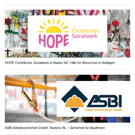
HOPE Christliches Sozialwerk in Baden AG: Hilfe für Menschen in Notlagen
ASBI Arbeitssicherheit GmbH, Muttenz BL – Sicherheit für Baufirmen