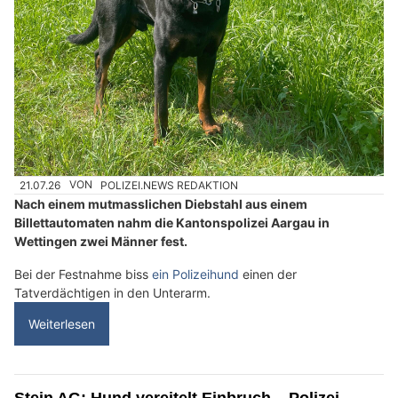
21.07.26
VON
POLIZEI.NEWS REDAKTION
Nach einem mutmasslichen Diebstahl aus einem
Billettautomaten nahm die Kantonspolizei Aargau in
Wettingen zwei Männer fest.
Bei der Festnahme biss
ein Polizeihund
einen der
Tatverdächtigen in den Unterarm.
Weiterlesen
Stein AG: Hund vereitelt Einbruch – Polizei