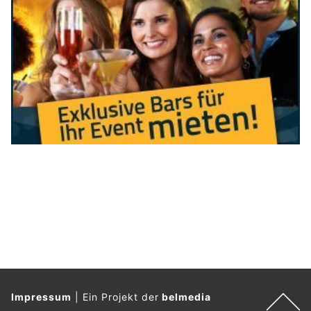
Augenzeugen.
Weiterlesen
Aarau AG: Gewalt nach Fussballspiel (20.09.'25)
– Staatsanwaltschaft veröffentlicht Bilder
15.04.26
VON
POLIZEI.NEWS REDAKTION
Update zu dieser Polizeimeldung (22.04.2026)
Im Nachgang zum Cup-Spiel zwischen dem FC Aarau und dem
BSC Young Boys vom 20. September 2025 kam es in Aarau zu
massiven Ausschreitungen.
Weiterlesen
Birr AG: Schweizer (44) soll Ehefrau (36)
erstochen haben – Festnahme nach Bluttat
03.06.26
VON
POLIZEI.NEWS REDAKTION