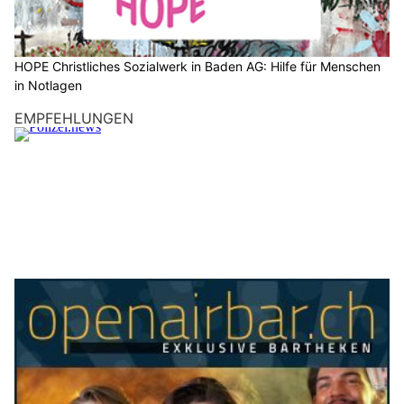
Weiterlesen
KEG GmbH – Ihr Partner für Wärmepumpen, Solar und Heizsysteme
ASBI Arbeitssicherheit GmbH, Muttenz BL – Sicherheit für Baufirmen
HOPE Christliches Sozialwerk in Baden AG: Hilfe für Menschen in Notlagen
Reinach AG: Vermummter Mann überfällt Coop-
Tankstelle mit Messer und flüchtet
27.05.26
VON
POLIZEI.NEWS REDAKTION
Mit einem Messer bewaffnet überfiel ein Vermummter am
frühen Mittwochmorgen einen Tankstellenshop in Reinach
und erbeutete Bargeld.
Trotz Fahndung gelang ihm die Flucht. Die Polizei sucht