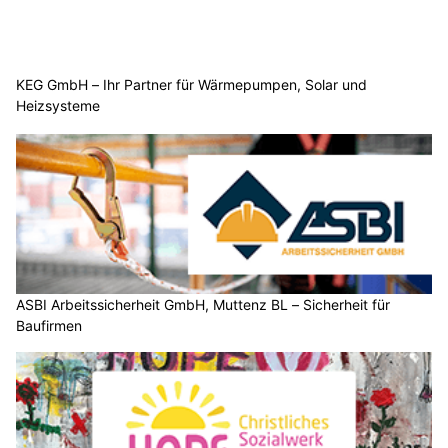
15.05.26
VON
POLIZEI.NEWS REDAKTION
Unbekannte verwüsteten mehrere Wohnungen in einer
Neubauüberbauung in Wettingen und verursachten dabei
einen grossen Sachschaden.
Zudem wurde in ein Baustellenmagazin eingebrochen und
mehrere Maschinen entwendet. Die Polizei sucht
Auskunftspersonen.