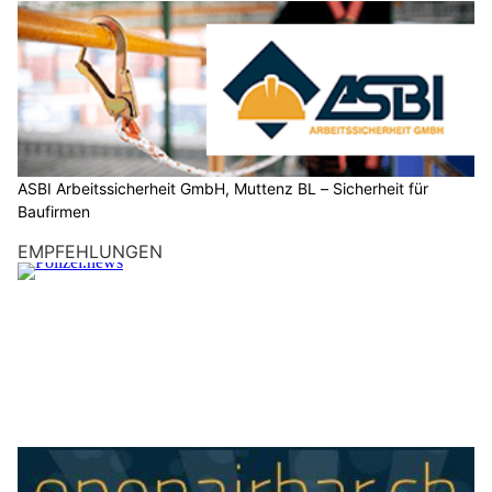
Der Lenker stürzte zu Boden. Er verletzte sich durch die
Kollision und musste mit einem Rettungswagen in ein Spital
eingeliefert werden. Sowohl am Motorrad als auch am Traktor
entstand Sachschaden.
Weiterlesen
KEG GmbH – Ihr Partner für Wärmepumpen, Solar und Heizsysteme
ASBI Arbeitssicherheit GmbH, Muttenz BL – Sicherheit für Baufirmen
KEG GmbH – Ihr Partner für Wärmepumpen, Solar und Heizsysteme
HOPE Christliches Sozialwerk in Baden AG: Hilfe für Menschen in Notlagen
Ueken AG: Motorfahrradfahrer verliert Kontrolle
und stürzt in Bachbett