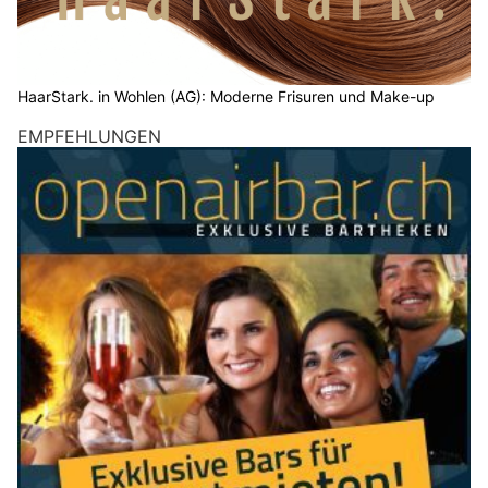
Weiterlesen
KEG GmbH – Ihr Partner für Wärmepumpen, Solar und Heizsysteme
KEG GmbH – Ihr Partner für Wärmepumpen, Solar und Heizsysteme
HaarStark. in Wohlen (AG): Moderne Frisuren und Make-up
KEG GmbH – Ihr Partner für Wärmepumpen, Solar und Heizsysteme
Schweiz: Interview beleuchtet Ursachen, Muster
und Risikofaktoren bei Femiziden
03.12.25
VON
POLIZEI.NEWS REDAKTION
In der Schweiz sind dieses Jahr über 20 Frauen aufgrund
ihres Geschlechts getötet worden: meist vom Partner oder
Ex-Partner. Damit hat die Zahl der Femizide ein trauriges