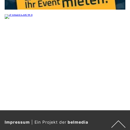
Rekordhoch erreicht. Fast immer geht solchen Taten
häusliche Gewalt voraus.
Gabriella Schmid, Professorin für Soziale Arbeit, engagiert sich
seit Jahrzehnten für den Schutz von Frauen. Im Interview
spricht die Mitgründerin des CAS Traumapädagogik und
Traumaberatung an der OST – Ostschweizer Fachhochschule
darüber, welches Denkmuster bei den Tätern vorherrscht,
warum die Phase der Trennung für Frauen besonders
gefährlich ist und was es braucht, damit sie nicht wieder zu
ihren gewalttätigen Männern zurückkehren müssen.
Weiterlesen
Schweiz: Neues Design für Tierambulanz –
Fahrzeug bei Tag und Nacht optimal sichtbar
30.10.25
VON
POLIZEI.NEWS REDAKTION
Tierisch gut sichtbar – bei Tag & Nacht.
Für die Tierambulanz von Corin Alba durften wir die