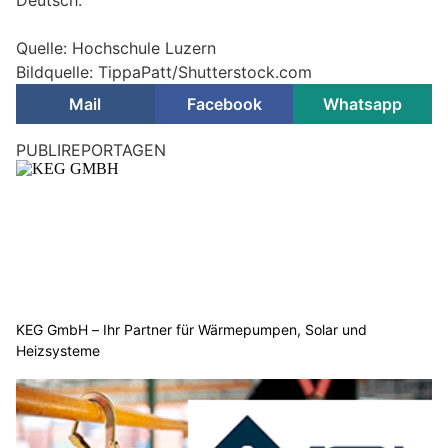
Quelle: Hochschule Luzern
Bildquelle: TippaPatt/Shutterstock.com
Mail
Facebook
Whatsapp
Schweiz: Bundesrat verstärkt Kampf gegen
Fake-Webseiten – über 59’000 Cyberdelikte
19.11.25
VON
POLIZEI.NEWS REDAKTION
Die digitale Kriminalität in der Schweiz hat sich in den letzten
Jahren mehr als verdoppelt.
Der Bundesrat hat im Rahmen des Berichtes „Abschaltung von
betrügerischen Websites. Nationale Koordination bei
Internetbetrug“ die Zusammenarbeit zwischen Behörden,
Polizei und Registerbetreibern geprüft.
Weiterlesen