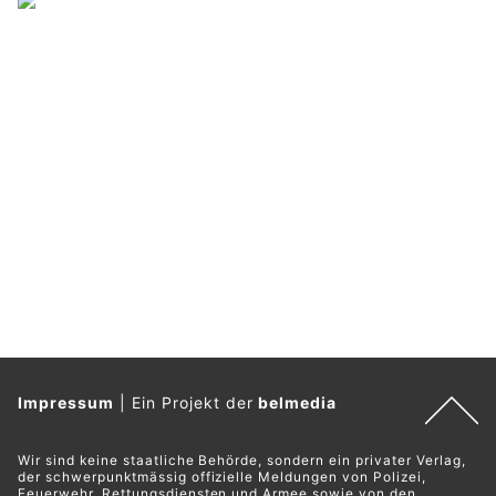
Impressum
|
Ein Projekt der
belmedia
Wir sind keine staatliche Behörde, sondern ein privater Verlag,
der schwerpunktmässig offizielle Meldungen von Polizei,
Feuerwehr, Rettungsdiensten und Armee sowie von den