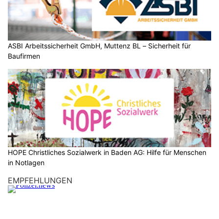
ASBI Arbeitssicherheit GmbH, Muttenz BL – Sicherheit für Baufirmen
KEG GmbH – Ihr Partner für Wärmepumpen, Solar und Heizsysteme
HOPE Christliches Sozialwerk in Baden AG: Hilfe für Menschen in Notlagen
Schafisheim AG: Grossanlass "Inflagranti" mit
Diensthunden und Spezialeinheiten (Video)
24.07.26
VON
POLIZEI.NEWS REDAKTION
Diensthunde, Sondereinheit, Verhandlungsgruppe,
Platzkonzert der Polizeimusik und vieles mehr erwartet die
Besucherinnen und Besucher am Tag der offenen Tür
"Inflagranti" vom 20. September 2026 in Schafisheim.
Die Kantonspolizei Aargau lädt die Bevölkerung zu einem
abwechslungsreichen
Blick hinter die Kulissen der Polizeiarbeit
ein.
Weiterlesen