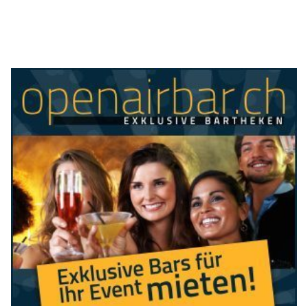
Kanton Aargau: Polizei verstärkt zum Schulstart
Kontrollen rund um Schulhäuser
03.08.26
VON
POLIZEI.NEWS REDAKTION
Nach den Sommerferien beginnt im Kanton Aargau für
tausende Kinder wieder der Schulalltag.
Die
Regionalpolizeien begleiten den Schulbeginn
mit
verstärkten Kontrollen und Präventionsmassnahmen für einen
sicheren Schulweg.
Weiterlesen
Frick AG: Polizei Oberes Fricktal verstärkt Korps
mit neuem Gemeindepolizisten
13.07.26
VON
POLIZEI.NEWS REDAKTION
Anfangs Juli 2026 konnte bei der Polizei Oberes Fricktal mit
Pol Gian-Luca Walter ein Polizist neu ins Korps
aufgenommen werden.