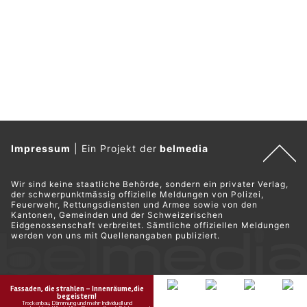
Pol Gian-Luca Walter war zuvor als Polizist bei der
Kantonspolizei Graubünden
tätig und ist am 1. Juli 2026 in das
Korps der Polizei Oberes Fricktal eingetreten.
Weiterlesen
Zofingen AG: Polizei warnt Senioren vor
Phishing und SMS-Betrug
06.03.26
VON
POLIZEI.NEWS REDAKTION
Die Regionalpolizei Zofingen sensibilisiert Seniorinnen und
Senioren für digitale Betrugsmaschen.
Im Rahmen des Forums Alter, ein Angebot der Fachstelle für
Altersfragen und der Alterskommission Zofingen, führte die
Regionalpolizei Zofingen am 3. März 2026 im CASALEGRE
einen Präventionsanlass zum Thema "Sicherheit im Alter"
durch.
Weiterlesen