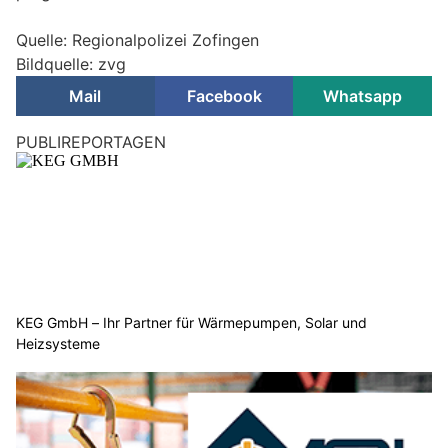
Quelle: Regionalpolizei Zofingen
Bildquelle: zvg
Mail
Facebook
Whatsapp
Zofingen AG: Polizeichef Stefan Wettstein geht
nach 40 Jahren in Pension
23.02.26
VON
POLIZEI.NEWS REDAKTION
Nach über 40 Jahren im Dienst, lässt sich Stefan Wettstein
als Leiter Regionalpolizei per Ende September 2026
vorzeitig pensionieren.
1986 trat Stefan Wettstein an seinem 24. Geburtstag in die
Stadtpolizei Zofingen ein – und wird am 1. September 2026
sein 40. Dienstjubiläum feiern können.
Weiterlesen