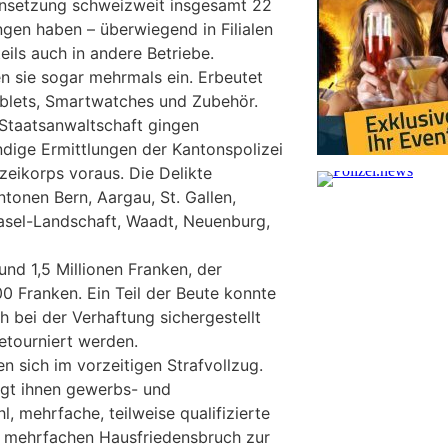
nsetzung schweizweit insgesamt 22
gen haben – überwiegend in Filialen
eils auch in andere Betriebe.
hen sie sogar mehrmals ein. Erbeutet
ablets, Smartwatches und Zubehör.
Staatsanwaltschaft gingen
dige Ermittlungen der Kantonspolizei
zeikorps voraus. Die Delikte
ntonen Bern, Aargau, St. Gallen,
Basel-Landschaft, Waadt, Neuenburg,
und 1,5 Millionen Franken, der
 Franken. Ein Teil der Beute konnte
 bei der Verhaftung sichergestellt
etourniert werden.
n sich im vorzeitigen Strafvollzug.
egt ihnen gewerbs- und
 mehrfache, teilweise qualifizierte
 mehrfachen Hausfriedensbruch zur