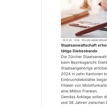
19.12.25
VON
POLIZEI.NEWS REDA
Staatsanwaltschaft erh
tätige Diebesbande
Die Zürcher Staatsanwal
beim Bezirksgericht Diet
Staatsangehörige erhoben
2024 in zehn Kantonen 
Einbruchdiebstähle began
Filialen von Mobilfunkanb
eine Million Franken.
Gemäss Anklage sollen di
und 38 Jahren zwischen