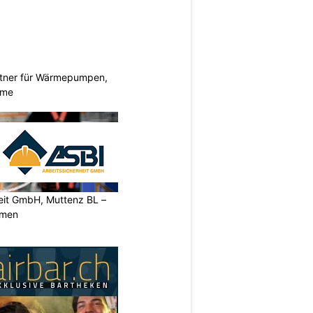
rtner für Wärmepumpen,
eme
heit GmbH, Muttenz BL –
rmen
N