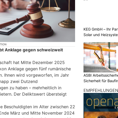
KEG GmbH – Ihr Pa
Solar und Heizsyst
KTION
ebt Anklage gegen schweizweit
tschaft hat Mitte Dezember 2025
ikon Anklage gegen fünf rumänische
. Ihnen wird vorgeworfen, im Jahr
ASBI Arbeitssicher
Sicherheit für Baufi
knapp zwei Dutzend
gen zu haben – mehrheitlich in
EMPFEHLUNGE
ietern. Der Deliktswert übersteigt
e Beschuldigten im Alter zwischen 22
 Ende März und Mitte November 2024