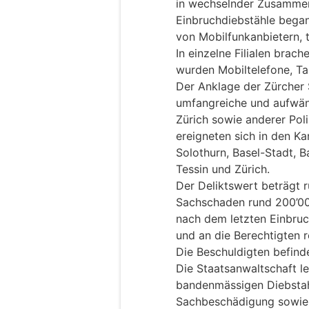
in wechselnder Zusamme
Einbruchdiebstähle began
von Mobilfunkanbietern, t
In einzelne Filialen brac
wurden Mobiltelefone, T
Der Anklage der Zürcher 
umfangreiche und aufwän
Zürich sowie anderer Poli
ereigneten sich in den Ka
Solothurn, Basel-Stadt, 
Tessin und Zürich.
Der Deliktswert beträgt r
Sachschaden rund 200’000
nach dem letzten Einbruch
und an die Berechtigten r
Die Beschuldigten befinde
Die Staatsanwaltschaft l
bandenmässigen Diebstahl,
Sachbeschädigung sowie