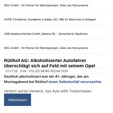
02.08.26
VON
POLIZEI.NEWS REDAKTION
Ein 56-Jähriger war am Samstagmorgen gegen 10.45 Uhr
mit seinem Auto in Würenlos unterwegs.
Der alkoholisierte Lenker verursachte mehrere Kollisionen,
bevor Drittpersonen seine Weiterfahrt stoppten.
Weiterlesen
KEG GmbH – Ihr Partner für Wärmepumpen, Solar und Heizsysteme