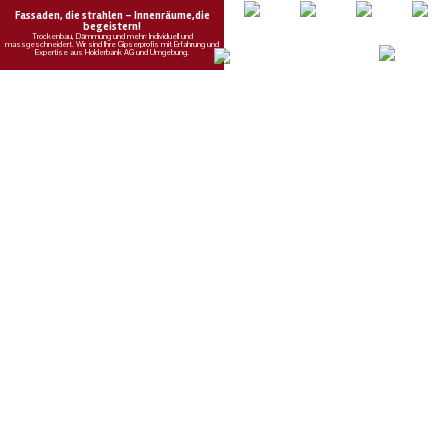
01.07.26
VON
POLIZEI.NEWS REDAKTION
Deutlich alkoholisiert war ein 41-Jähriger, der am
Montagabend bei Rütihof
einen Selbstunfall verursachte
.
Verletzt wurde niemand, das Auto erlitt Totalschaden.
Weiterlesen
KEG GmbH – Ihr Partner für Wärmepumpen, Solar und Heizsysteme
KEG GmbH – Ihr Partner für Wärmepumpen, Solar und Heizsysteme