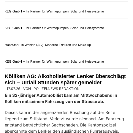
HOPE Christliches Sozialwerk in Baden AG: Hilfe für Menschen in Notlagen
ASBI Arbeitssicherheit GmbH, Muttenz BL – Sicherheit für Baufirmen
KEG GmbH – Ihr Partner für Wärmepumpen, Solar und Heizsysteme
Rütihof AG: Alkoholisierter Autofahrer