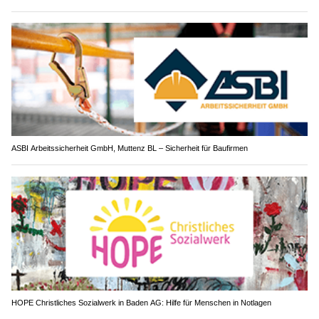
ASBI Arbeitssicherheit GmbH, Muttenz BL – Sicherheit für Baufirmen
HOPE Christliches Sozialwerk in Baden AG: Hilfe für Menschen in Notlagen