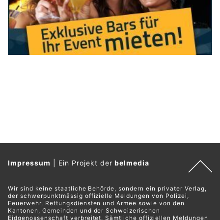
Impressum
|
Ein Projekt der
belmedia
Wir sind keine staatliche Behörde, sondern ein privater Verlag,
der schwerpunktmässig offizielle Meldungen von Polizei,
Feuerwehr, Rettungsdiensten und Armee sowie von den
Kantonen, Gemeinden und der Schweizerischen
Eidgenossenschaft verbreitet. Sämtliche offiziellen Meldungen