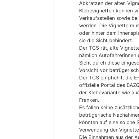
Abkratzen der alten Vign
Klebevignetten können w
Verkaufsstellen sowie be
werden. Die Vignette mu
oder hinter dem Innenspi
sie die Sicht behindert.
Der TCS rät, alte Vignett
nämlich Autofahrerinnen 
Sicht durch diese eingesc
Vorsicht vor betrügerisc
Der TCS empfiehlt, die E-
offizielle Portal des BAZG
der Klebevariante wie au
Franken.
Es fallen keine zusätzlic
betrügerische Nachahmers
könnten auf eine solche S
Verwendung der Vignett
Die Einnahmen aus der Au