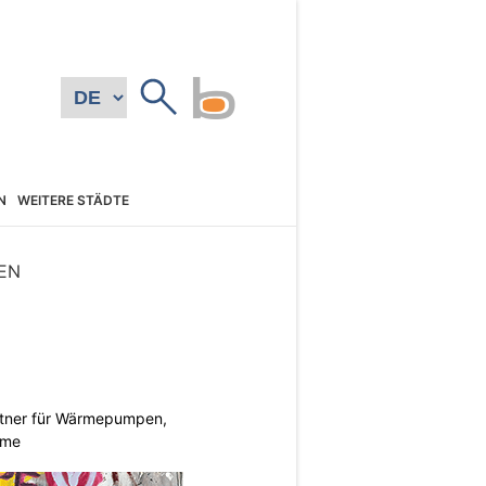
N
WEITERE STÄDTE
EN
rtner für Wärmepumpen,
eme