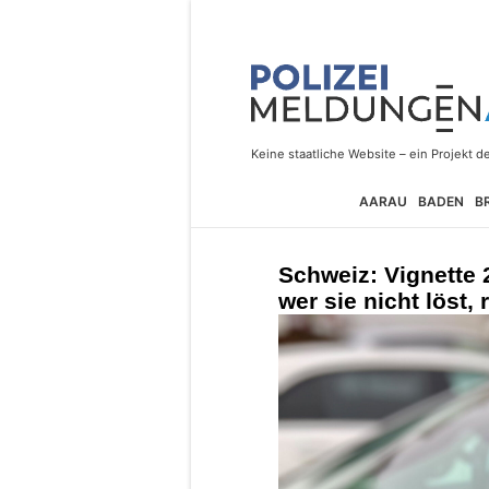
AARAU
BADEN
B
Schweiz: Vignette 
wer sie nicht löst, 