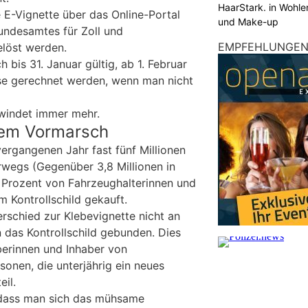
HaarStark. in Wohle
 E-Vignette über das Online-Portal
und Make-up
ndesamtes für Zoll und
EMPFEHLUNGE
elöst werden.
 bis 31. Januar gültig, ab 1. Februar
se gerechnet werden, wenn man nicht
hwindet immer mehr.
dem Vormarsch
rgangenen Jahr fast fünf Millionen
erwegs (Gegenüber 3,8 Millionen in
Prozent von Fahrzeughalterinnen und
m Kontrollschild gekauft.
erschied zur Klebevignette nicht an
 das Kontrollschild gebunden. Dies
berinnen und Inhaber von
onen, die unterjährig ein neues
eil.
dass man sich das mühsame