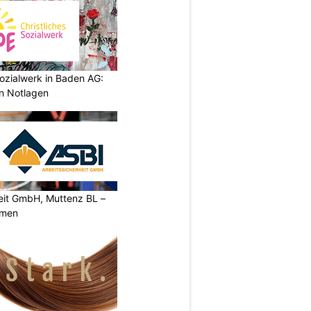
ozialwerk in Baden AG:
in Notlagen
heit GmbH, Muttenz BL –
rmen