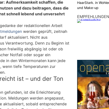
lar: Aufmerksamkeit schaffen, die
HaarStark. in Wohle
und Make-up
utzen und dazu beitragen, dass die
st schnell lebend und unversehrt
EMPFEHLUNGE
tgedanke der redaktionellen Arbeit
stmeldungen
werden geprüft, zeitnah
arf aktualisiert. Nicht aus
aus Verantwortung. Denn zu Beginn ist
son freiwillig abgängig ist oder ob
scher Notfall oder sogar ein
ade in den Wintermonaten kann jede
, wenn tiefe Temperaturen zur
en.
eicht ist – und der Ton
n gefunden, ist die Erleichterung
tion. Meldungen werden angepasst,
te aktualisiert, sobald entsprechende