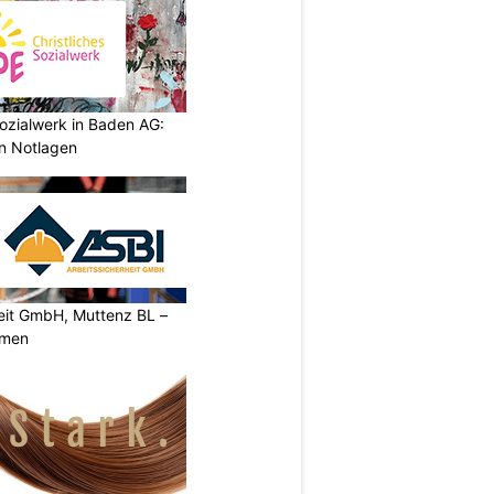
ozialwerk in Baden AG:
in Notlagen
heit GmbH, Muttenz BL –
rmen