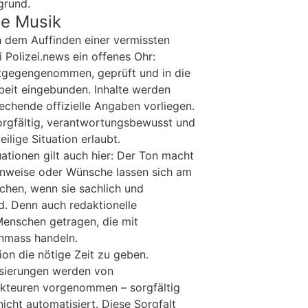
grund.
ie Musik
h dem Auffinden einer vermissten
 Polizei.news ein offenes Ohr:
tgegengenommen, geprüft und in die
rbeit eingebunden. Inhalte werden
echende offizielle Angaben vorliegen.
orgfältig, verantwortungsbewusst und
eilige Situation erlaubt.
uationen gilt auch hier: Der Ton macht
inweise oder Wünsche lassen sich am
chen, wenn sie sachlich und
nd. Denn auch redaktionelle
 Menschen getragen, die mit
nmass handeln.
tion die nötige Zeit zu geben.
sierungen werden von
kteuren vorgenommen – sorgfältig
icht automatisiert. Diese Sorgfalt