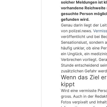
solcher Meldungen ist k
vorhandene Reichweite n
gesuchte Person möglich
gefunden wird.
Genau darin liegt der Lei
von polizei.news.
Vermis
veröffentlicht und bei Bed
Sensationslust, sondern 
häufig unklar, ob eine Per
ein Unglück, ein medizini
Verbrechen vorliegt. Ger
Stunde entscheidend sein
zusätzlichen Gefahr werd
Wenn das Ziel err
kippt
Wird eine vermisste Perso
gross. Auch in der Redak
Fotos verpixelt und Inhal