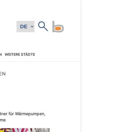
N
WEITERE STÄDTE
EN
rtner für Wärmepumpen,
eme