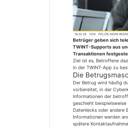
18.02.26
VON
POLIZEI.NEWS REDA
Betrüger geben sich tel
TWINT-Supports aus und
Transaktionen festgestel
Ziel ist es, Betroffene d
in der TWINT-App zu best
Die Betrugsmas
Der Betrug wird häufig d
vorbereitet, in der Cyberk
Informationen der betrof
geschieht beispielsweise 
Datenlecks oder andere 
Informationen werden ans
spätere Kontaktaufnahme