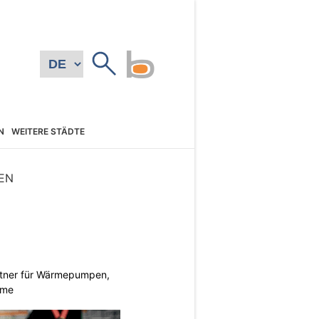
N
WEITERE STÄDTE
EN
rtner für Wärmepumpen,
eme