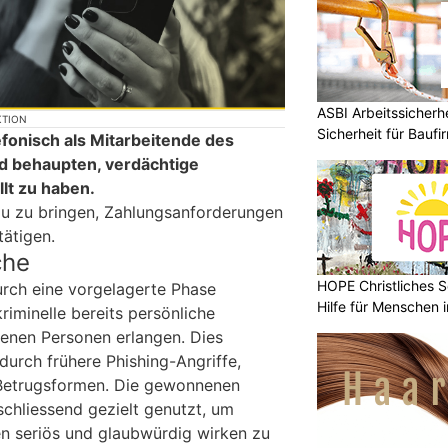
ASBI Arbeitssicher
KTION
Sicherheit für Baufi
efonisch als Mitarbeitende des
 behaupten, verdächtige
lt zu haben.
azu zu bringen, Zahlungsanforderungen
ätigen.
che
HOPE Christliches S
urch eine vorgelagerte Phase
Hilfe für Menschen 
riminelle bereits persönliche
fenen Personen erlangen. Dies
durch frühere Phishing-Angriffe,
Betrugsformen. Die gewonnenen
chliessend gezielt genutzt, um
n seriös und glaubwürdig wirken zu