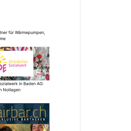
rtner für Wärmepumpen,
eme
ozialwerk in Baden AG:
in Notlagen
N