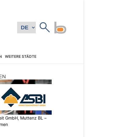
N
WEITERE STÄDTE
EN
heit GmbH, Muttenz BL –
rmen