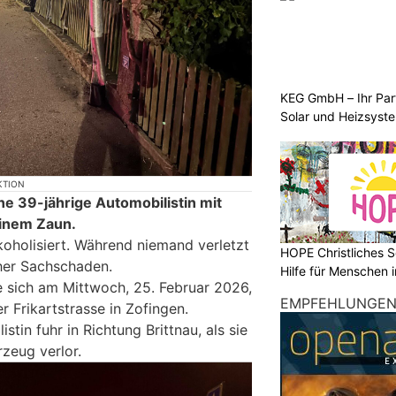
KEG GmbH – Ihr Pa
Solar und Heizsyst
KTION
ine 39-jährige Automobilistin mit
inem Zaun.
koholisiert. Während niemand verletzt
HOPE Christliches S
her Sachschaden.
Hilfe für Menschen 
e sich am Mittwoch, 25. Februar 2026,
EMPFEHLUNGE
r Frikartstrasse in Zofingen.
stin fuhr in Richtung Brittnau, als sie
rzeug verlor.