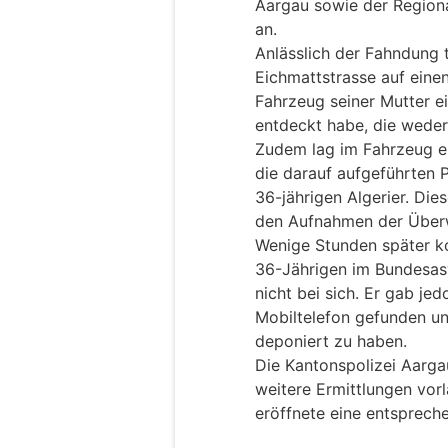
Aargau sowie der Regiona
an.
Anlässlich der Fahndung t
Eichmattstrasse auf eine
Fahrzeug seiner Mutter e
entdeckt habe, die weder
Zudem lag im Fahrzeug ei
die darauf aufgeführten P
36-jährigen Algerier. Di
den Aufnahmen der Übe
Wenige Stunden später ko
36-Jährigen im Bundesasy
nicht bei sich. Er gab je
Mobiltelefon gefunden u
deponiert zu haben.
Die Kantonspolizei Aarga
weitere Ermittlungen vorl
eröffnete eine entsprech