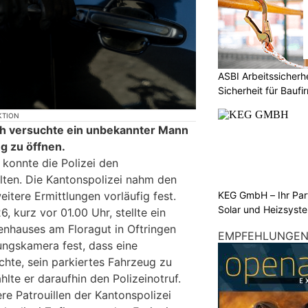
ASBI Arbeitssicher
Sicherheit für Baufi
KTION
ch versuchte ein unbekannter Mann
ug zu öffnen.
konnte die Polizei den
ten. Die Kantonspolizei nahm den
KEG GmbH – Ihr Pa
eitere Ermittlungen vorläufig fest.
Solar und Heizsyst
, kurz vor 01.00 Uhr, stellte ein
enhauses am Floragut in Oftringen
EMPFEHLUNGE
ngskamera fest, dass eine
hte, sein parkiertes Fahrzeug zu
hlte er daraufhin den Polizeinotruf.
 Patrouillen der Kantonspolizei