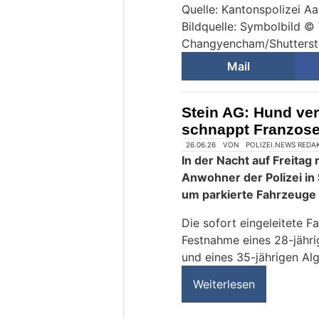
Quelle: Kantonspolizei A
Bildquelle: Symbolbild © 
Changyencham/Shutters
Mail
Stein AG: Hund vere
schnappt Franzose