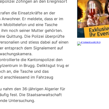
lpolizei Zofingen an den Ereignisort
rafen die Einsatzkräfte an der
n Anwohner. Er meldete, dass er im
in Mobiltelefon und eine Tasche
 ihm noch seiner Mutter gehörten.
ne Quittung. Die Polizei überprüfte
ersonalien und stiess dabei auf einen
eser entsprach dem Signalement auf
rwachungskamera.
ntrollierte die Kantonspolizei den
lzentrum in Brugg. Deliktsgut trug er
doch an, die Tasche und das
nd anschliessend im Fahrzeug
u nahm den 36-jährigen Algerier für
äufig fest. Die Staatsanwaltschaft
ende Untersuchung.