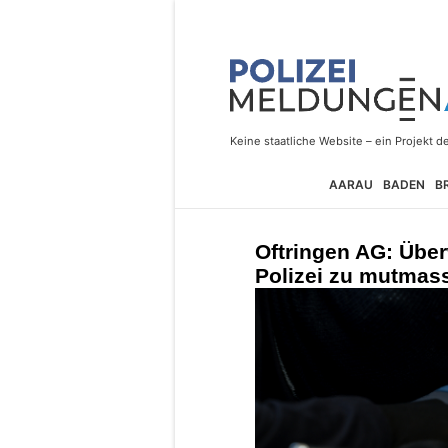
AARAU
BADEN
B
Oftringen AG: Übe
Polizei zu mutmass