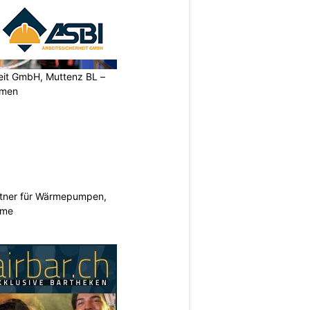
heit GmbH, Muttenz BL –
rmen
rtner für Wärmepumpen,
eme
N