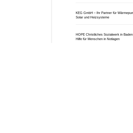
26.06.26
VON
POLIZEI.NEWS REDA
In der Nacht auf Freita
Anwohner der Polizei in
um parkierte Fahrzeuge 
Die sofort eingeleitete F
Festnahme eines 28-jähri
und eines 35-jährigen Alg
Weiterlesen
KEG GmbH – Ihr Partner für Wärmepu
Solar und Heizsysteme