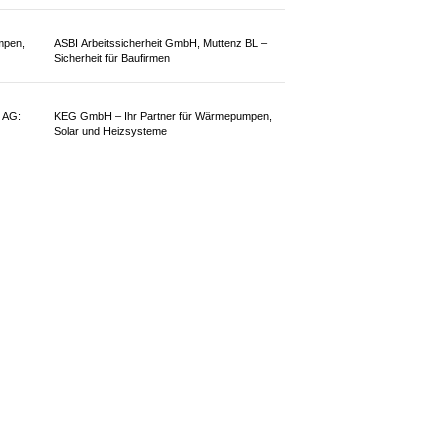
KTION
g meldete ein aufmerksamer
 Stein zwei unbekannte Männer, die
schlichen.
ahndung führte wenig später zur
gen französischen Staatsangehörigen
eriers.
mpen,