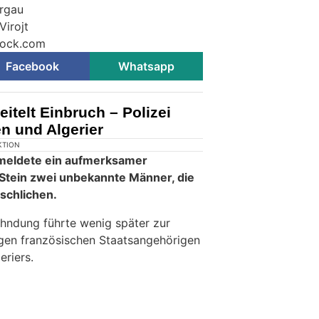
argau
Virojt
tock.com
Facebook
Whatsapp
itelt Einbruch – Polizei
n und Algerier