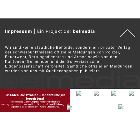
die nächste Phase wechseln.
Weiterlesen
Oftringen AG: Autofahrerin überschlägt sich auf
Rastplatz nach mehreren Kollisionen
17.07.26
VON
POLIZEI.NEWS REDAKTION
Eine 43-jährige Automobilistin kollidierte am späten
Donnerstagabend
auf dem Rastplatz
in Oftringen mit zwei
parkierten Fahrzeugen und einer Lärmschutzwand.
In der Folge überschlug sich ihr Wagen. Die Lenkerin blieb
unverletzt. Es entstand beträchtlicher Sachschaden. Ein
Atemalkoholtest ergab einen erhöhten Wert. Die Kantonspolizei
nahm der Unfallverursacherin den Führerausweis vorläufig ab.
Weiterlesen
Neuenhof AG: Skoda drängt Auto in Leitplanke