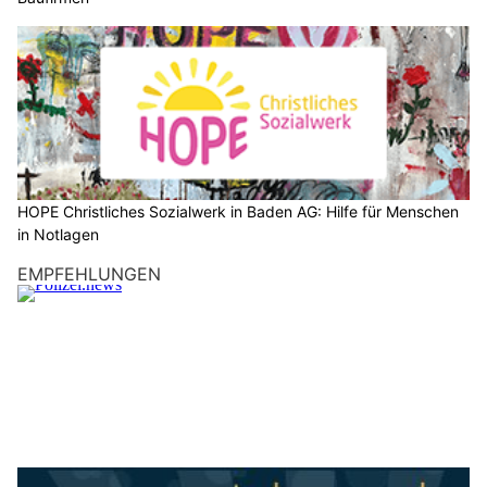
ASBI Arbeitssicherheit GmbH, Muttenz BL – Sicherheit für Baufirmen
KEG GmbH – Ihr Partner für Wärmepumpen, Solar und Heizsysteme
HOPE Christliches Sozialwerk in Baden AG: Hilfe für Menschen in Notlagen
Lenzburg AG: 32-Jähriger kracht mit Tesla in
Baum – hoher Alkoholwert festgestellt
02.08.26
VON
POLIZEI.NEWS REDAKTION
Am Samstagmorgen kurz vor 7 Uhr war ein 32-Jähriger mit
einem Tesla auf der A1 in allgemeine Richtung Bern
unterwegs.
Der alkoholisierte Lenker blieb bei einem Selbstunfall
unverletzt.
Weiterlesen