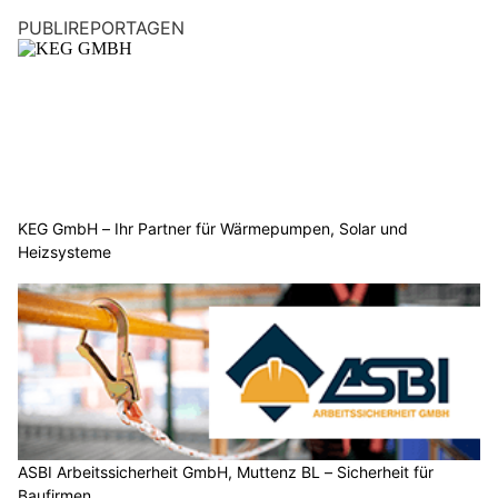
Brugg AG: Pannenstreifen wird zur Fahrspur –
Bund und Kanton entlasten Knoten Seebli
19.07.26
VON
POLIZEI.NEWS REDAKTION
Nach intensiver Prüfung verschiedener Varianten und
Verbesserungsmöglichkeiten haben das Bundesamt für
Strassen ASTRA und der Kanton Aargau gemeinsam das
weitere Vorgehen für den Autobahnanschluss Brugg Seebli
beschlossen.
Im Bereich der Autobahn ist eine Pannenstreifenumnutzung als
Verlängerung der beiden Ausfahrtsspuren vorgesehen.
Zusätzlich wird für den motorisierten Individualverkehr und den
öffentlichen Verkehr ein neues Verkehrsmanagement-Projekt
gestartet, um den Knoten Seebli verkehrlich zu optimieren.
Weiterlesen
KEG GmbH – Ihr Partner für Wärmepumpen, Solar und Heizsysteme