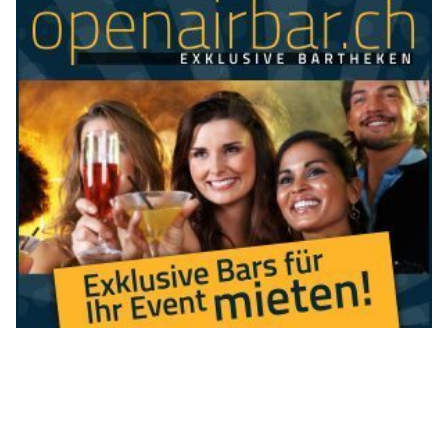
HaarStark. in Wohlen (AG): Moderne Frisuren und Make-up
KEG GmbH – Ihr Partner für Wärmepumpen, Solar und Heizsysteme
KEG GmbH – Ihr Partner für Wärmepumpen, Solar und Heizsysteme
KEG GmbH – Ihr Partner für Wärmepumpen, Solar und Heizsysteme
Rütihof AG: Neue Verkehrsführung auf A4 und
A14 bringt Sperrungen und Umleitungen
14.07.26
VON
POLIZEI.NEWS REDAKTION
Im Rahmen der
Instandsetzungsarbeiten auf der A4
im
Abschnitt Rütihof–Küssnacht wird der Verkehr bei der
Verzweigung Rütihof ab Montag, 20. Juli 2026, neu geführt.
Die Arbeiten für die neue Entwässerungsleitung auf der
Fahrbahn Zürich sind abgeschlossen, womit die Bauarbeiten in