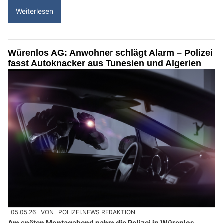
Weiterlesen
Würenlos AG: Anwohner schlägt Alarm – Polizei
fasst Autoknacker aus Tunesien und Algerien
05.05.26
VON
POLIZEI.NEWS REDAKTION
Am späten Montagabend nahm die Polizei in Würenlos