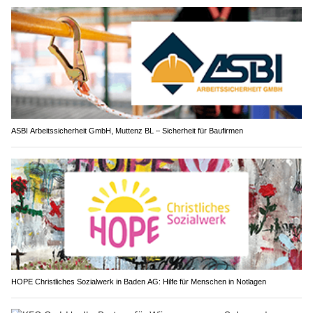
ASBI Arbeitssicherheit GmbH, Muttenz BL – Sicherheit für Baufirmen
HOPE Christliches Sozialwerk in Baden AG: Hilfe für Menschen in Notlagen