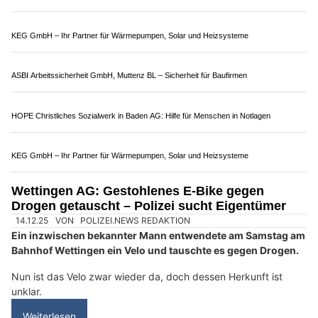
23.06.26
VON
POLIZEI.NEWS REDAKTION
Nach mehreren Meldungen über verdächtiges Verhalten
nahm die Kantonspolizei in Stein einen 16-jährigen Algerier
fest.
Er steht unter Verdacht, in derselben Nacht einen Diebstahl in