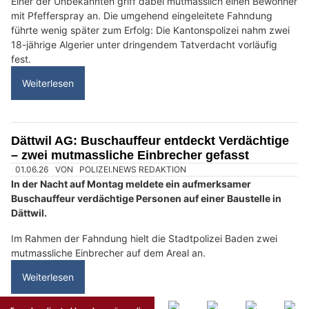
HOPE Christliches Sozialwerk in Baden AG: Hilfe für Menschen in Notlagen
KEG GmbH – Ihr Partner für Wärmepumpen, Solar und Heizsysteme
Wettingen AG: Gestohlenes E-Bike gegen
Drogen getauscht – Polizei sucht Eigentümer