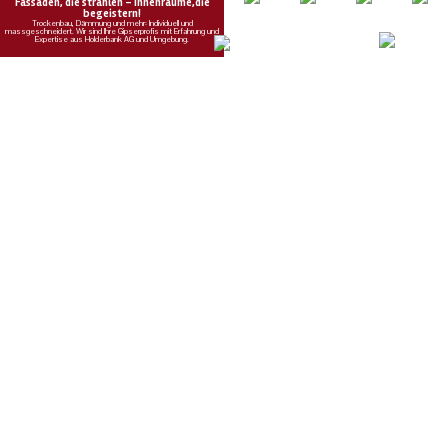
14.12.25
VON
POLIZEI.NEWS REDAKTION
Ein inzwischen bekannter Mann entwendete am Samstag am
Bahnhof Wettingen ein Velo und tauschte es gegen Drogen.
Nun ist das Velo zwar wieder da, doch dessen Herkunft ist
unklar.
Weiterlesen
KEG GmbH – Ihr Partner für Wärmepumpen, Solar und Heizsysteme