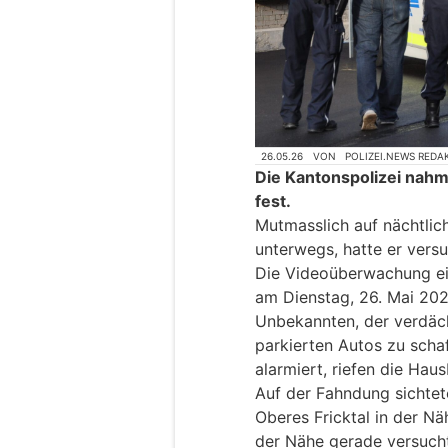
26.05.26
VON
POLIZEI.NEWS REDA
Die Kantonspolizei nahm 
fest.
Mutmasslich auf nächtlic
unterwegs, hatte er vers
Die Videoüberwachung ein
am Dienstag, 26. Mai 202
Unbekannten, der verdäch
parkierten Autos zu sch
alarmiert, riefen die Hau
Auf der Fahndung sichtete
Oberes Fricktal in der N
der Nähe gerade versucht