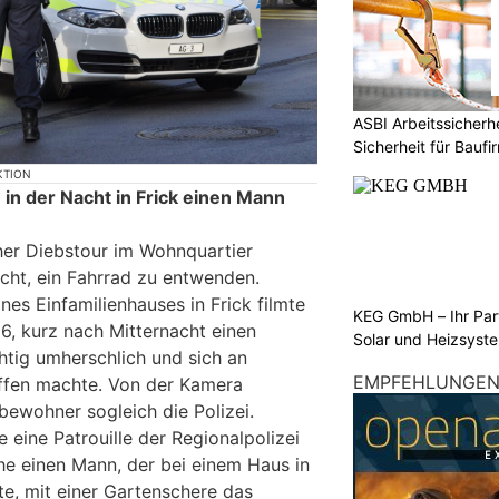
ASBI Arbeitssicher
Sicherheit für Baufi
KTION
in der Nacht in Frick einen Mann
her Diebstour im Wohnquartier
ucht, ein Fahrrad zu entwenden.
es Einfamilienhauses in Frick filmte
KEG GmbH – Ihr Pa
6, kurz nach Mitternacht einen
Solar und Heizsyst
tig umherschlich und sich an
EMPFEHLUNGE
affen machte. Von der Kamera
sbewohner sogleich die Polizei.
 eine Patrouille der Regionalpolizei
ähe einen Mann, der bei einem Haus in
e, mit einer Gartenschere das