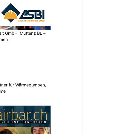
heit GmbH, Muttenz BL –
rmen
rtner für Wärmepumpen,
eme
N