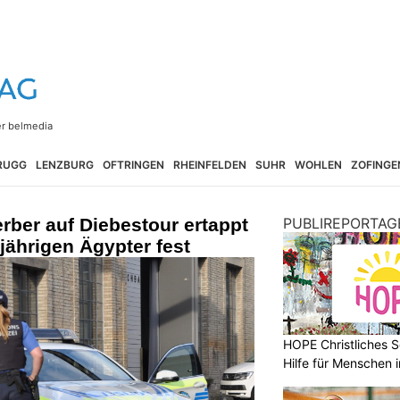
RUGG
LENZBURG
OFTRINGEN
RHEINFELDEN
SUHR
WOHLEN
ZOFINGE
rber auf Diebestour ertappt
PUBLIREPORTAG
jährigen Ägypter fest
HOPE Christliches S
Hilfe für Menschen 