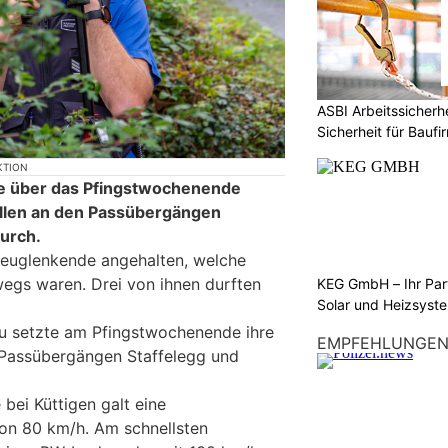
ASBI Arbeitssicher
Sicherheit für Baufi
KTION
te über das Pfingstwochenende
llen an den Passübergängen
urch.
euglenkende angehalten, welche
wegs waren. Drei von ihnen durften
KEG GmbH – Ihr Pa
Solar und Heizsyst
au setzte am Pfingstwochenende ihre
EMPFEHLUNGE
Passübergängen Staffelegg und
 bei Küttigen galt eine
on 80 km/h. Am schnellsten