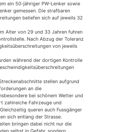
em ein 50-jähriger PW-Lenker sowie
lenker gemessen. Die strafbaren
eitungen beliefen sich auf jeweils 32
m Alter von 29 und 33 Jahren fuhren
ntrollstelle. Nach Abzug der Toleranz
keitsüberschreitungen von jeweils
rden während der dortigen Kontrolle
Geschwindigkeitsüberschreitungen
treckenabschnitte stellen aufgrund
nforderungen an die
Insbesondere bei schönem Wetter und
t zahlreiche Fahrzeuge und
Gleichzeitig queren auch Fussgänger
n sich entlang der Strasse.
ten bringen dabei nicht nur die
den selbst in Gefahr, sondern