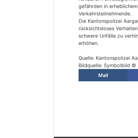
gefährden in erhebliche
Verkehrsteilnehmende.
Die Kantonspolizei Aarg
rücksichtsloses Verhalte
schwere Unfälle zu verhi
erhöhen.
Quelle: Kantonspolizei A
Bildquelle: Symbolbild ©
Mail
Murgenthal AG: 22 
Fahrzeuge im Boow
20.07.26
VON
POLIZEI.NEWS REDA
Bei mehreren Verkehrsk
das Wochenende zeigte 
Motorrad- und fünf Per