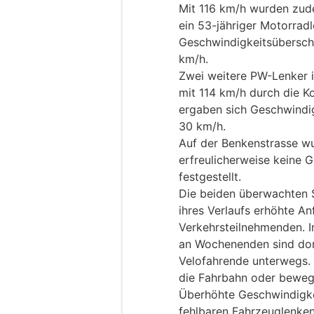
Mit 116 km/h wurden zud
ein 53-jähriger Motorrad
Geschwindigkeitsüberschr
km/h.
Zwei weitere PW-Lenker i
mit 114 km/h durch die Ko
ergaben sich Geschwindig
30 km/h.
Auf der Benkenstrasse wu
erfreulicherweise keine 
festgestellt.
Die beiden überwachten S
ihres Verlaufs erhöhte A
Verkehrsteilnehmenden. 
an Wochenenden sind dor
Velofahrende unterwegs. 
die Fahrbahn oder bewege
Überhöhte Geschwindigkei
fehlbaren Fahrzeuglenken