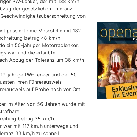
riger PW-Lenker, der mit 138 km/h
zug der gesetzlichen Toleranz
e Geschwindigkeitsüberschreitung von
ist passierte die Messstelle mit 132
schreitung betrug 48 km/h.
de ein 50-jähriger Motorradlenker,
gs war und die erlaubte
ach Abzug der Toleranz um 36 km/h
 19-jährige PW-Lenker und der 50-
ussten ihren Führerausweis
rerausweis auf Probe noch vor Ort
ker im Alter von 56 Jahren wurde mit
trafbare
reitung betrug 35 km/h.
r war mit 117 km/h unterwegs und
eranz 33 km/h zu schnell.