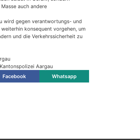
m Masse auch andere
au wird gegen verantwortungs- und
n weiterhin konsequent vorgehen, um
ndern und die Verkehrssicherheit zu
argau
 Kantonspolizei Aargau
Facebook
Whatsapp
Lenker angezeigt und drei
ald sichergestellt
KTION
ontrollen im Gebiet Boowald über
die Kantonspolizei insgesamt 17
sonenwagenlenker an.