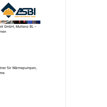
heit GmbH, Muttenz BL –
rmen
rtner für Wärmepumpen,
eme
N