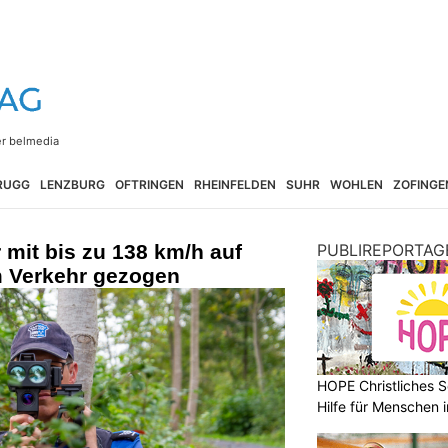
RUGG
LENZBURG
OFTRINGEN
RHEINFELDEN
SUHR
WOHLEN
ZOFINGE
 mit bis zu 138 km/h auf
PUBLIREPORTAG
m Verkehr gezogen
HOPE Christliches S
Hilfe für Menschen 