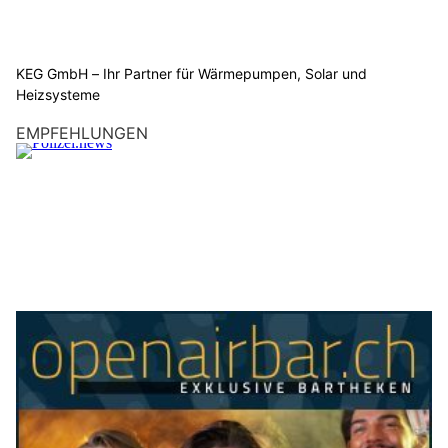
Weiterlesen
KEG GmbH – Ihr Partner für Wärmepumpen, Solar und Heizsysteme
ASBI Arbeitssicherheit GmbH, Muttenz BL – Sicherheit für Baufirmen
HOPE Christliches Sozialwerk in Baden AG: Hilfe für Menschen in Notlagen
KEG GmbH – Ihr Partner für Wärmepumpen, Solar und Heizsysteme
Wettingen AG: Polizeihund schnappt
Billettautomaten-Knacker nach Flucht
21.07.26
VON
POLIZEI.NEWS REDAKTION
Nach einem mutmasslichen Diebstahl aus einem
Billettautomaten nahm die Kantonspolizei Aargau in
Wettingen zwei Männer fest.