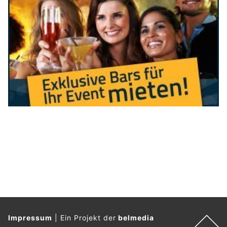
Bei der Festnahme biss
ein Polizeihund
einen der
Tatverdächtigen in den Unterarm.
Weiterlesen
HaarStark. in Wohlen (AG): Moderne Frisuren und Make-up
KEG GmbH – Ihr Partner für Wärmepumpen, Solar und Heizsysteme
KEG GmbH – Ihr Partner für Wärmepumpen, Solar und Heizsysteme
KEG GmbH – Ihr Partner für Wärmepumpen, Solar und Heizsysteme
Aarau AG: Mann auf Heimweg brutal verprügelt
– Kantonspolizei sucht Zeugen
25.07.26
VON
POLIZEI.NEWS REDAKTION