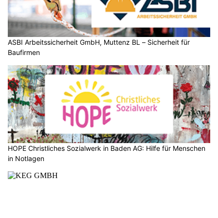
23.07.26
VON
POLIZEI.NEWS REDAKTION
In der Nacht auf Donnerstag brach ein Unbekannter in eine
Apotheke ein.
Die umgehend eingeleitete Fahndung führte kurze Zeit später
zum Erfolg. Die Kantonspolizei Aargau nahm einen
mutmasslichen Täter fest.