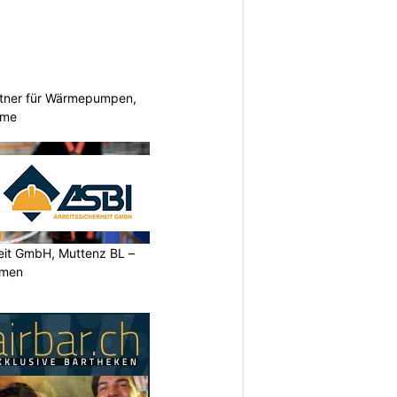
rtner für Wärmepumpen,
eme
heit GmbH, Muttenz BL –
rmen
N