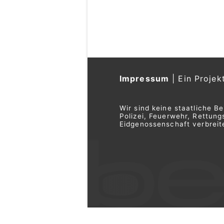
alkoholisierten Aut
02.08.26
VON
POLIZEI.NEWS REDA
Ein 56-Jähriger war am
mit seinem Auto in Wür
Der alkoholisierte Lenker
bevor Drittpersonen sein
Weiterlesen
KEG GmbH – Ihr Partner für Wärmepu
Solar und Heizsysteme
ASBI Arbeitssicherheit GmbH, Muttenz 
Sicherheit für Baufirmen
Brunegg AG: 41-jä
nach Unfall vorlä