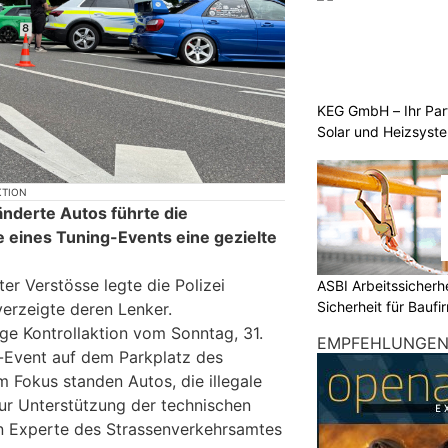
KEG GmbH – Ihr Pa
Solar und Heizsyst
KTION
eänderte Autos führte die
 eines Tuning-Events eine gezielte
er Verstösse legte die Polizei
ASBI Arbeitssicher
Sicherheit für Baufi
verzeigte deren Lenker.
ige Kontrollaktion vom Sonntag, 31.
EMPFEHLUNGE
-Event auf dem Parkplatz des
 Fokus standen Autos, die illegale
ur Unterstützung der technischen
n Experte des Strassenverkehrsamtes