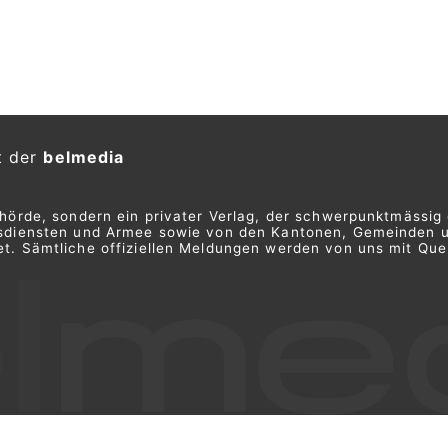
ofahrer nach Irrfahrt
KTION
 Samstagmorgen gegen 10.45 Uhr
enlos unterwegs.
 verursachte mehrere Kollisionen,
e Weiterfahrt stoppten.
mpen,
HOPE Christliches Sozialwerk in Baden AG:
Hilfe für Menschen in Notlagen
BL –
KEG GmbH – Ihr Partner für Wärmepumpen,
Solar und Heizsysteme
hriger Aserbaidschaner
ufig festgenommen