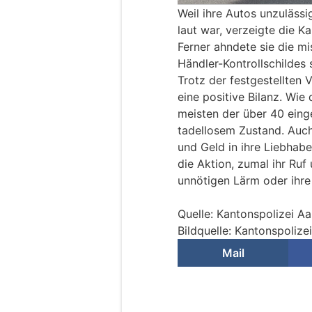
Weil ihre Autos unzuläss
laut war, verzeigte die K
Ferner ahndete sie die m
Händler-Kontrollschildes
Trotz der festgestellten 
eine positive Bilanz. Wie
meisten der über 40 eing
tadellosem Zustand. Auch
und Geld in ihre Liebhabe
die Aktion, zumal ihr Ruf 
unnötigen Lärm oder ihre 
Quelle: Kantonspolizei A
Bildquelle: Kantonspolize
Mail
Würenlos AG: Tank