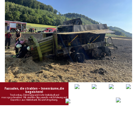
10.07.26
VON
POLIZEI.NEWS REDAKTION
Beim Pressen von Strohballen brach auf einem Feld bei
Hornussen ein Brand aus.
Dieser zerstörte die Maschine.
Weiterlesen