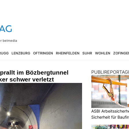
RUGG
LENZBURG
OFTRINGEN
RHEINFELDEN
SUHR
WOHLEN
ZOFINGE
prallt im Bözbergtunnel
PUBLIREPORTAG
er schwer verletzt
ASBI Arbeitssicher
Sicherheit für Baufi