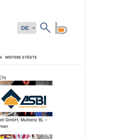
N
WEITERE STÄDTE
EN
heit GmbH, Muttenz BL –
rmen