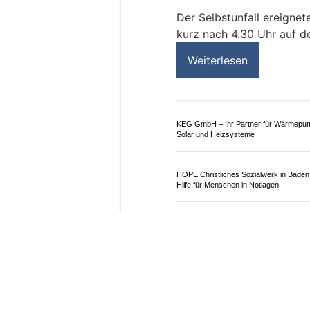
12.05.26
VON
POLIZEI.NEWS REDA
Am frühen Dienstagmor
Rheinfelden ein Wagen v
nach längerer Irrfahrt i
Der Selbstunfall ereignet
kurz nach 4.30 Uhr auf de
Weiterlesen