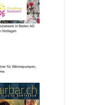
ozialwerk in Baden AG:
in Notlagen
rtner für Wärmepumpen,
eme
N