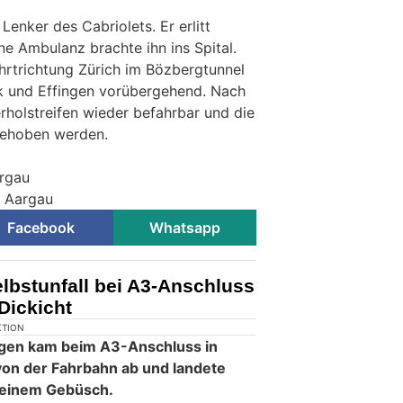
Lenker des Cabriolets. Er erlitt
ne Ambulanz brachte ihn ins Spital.
ahrtrichtung Zürich im Bözbergtunnel
ck und Effingen vorübergehend. Nach
rholstreifen wieder befahrbar und die
gehoben werden.
argau
i Aargau
Facebook
Whatsapp
lbstunfall bei A3-Anschluss
Dickicht