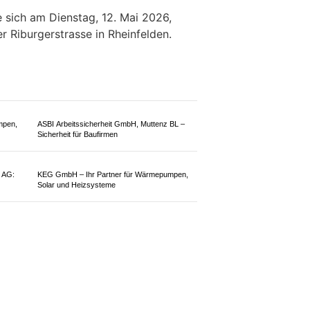
KTION
gen kam beim A3-Anschluss in
on der Fahrbahn ab und landete
n einem Gebüsch.
e sich am Dienstag, 12. Mai 2026,
r Riburgerstrasse in Rheinfelden.