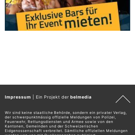
mit seinem Auto in Würenlos unterwegs.
Der alkoholisierte Lenker verursachte mehrere Kollisionen,
bevor Drittpersonen seine Weiterfahrt stoppten.
Weiterlesen
Kölliken AG: Alkoholisierter Lenker überschlägt
sich – Unfall Stunden später gemeldet
17.07.26
VON
POLIZEI.NEWS REDAKTION
Ein 32-jähriger Automobilist kam am Mittwochabend in
Kölliken mit seinem Fahrzeug von der Strasse ab.
Dieses kam in der angrenzenden Böschung auf der Seite
liegend zum Stillstand. Verletzt wurde niemand. Am Fahrzeug
entstand beträchtlicher Sachschaden. Die Kantonspolizei
aberkannte dem Lenker den ausländischen Führerausweis.
Weiterlesen