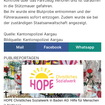
Kontrolle über das Fahrzeug verloren und ist daraufhin
in die Stützmauer gefahren.
Bei ihr wurde eine Blutprobe entnommen und der
Führerausweis sofort entzogen. Zudem wurde sie bei
der zuständigen Staatsanwaltschaft angezeigt.
Quelle: Kantonspolizei Aargau
Bildquelle: Kantonspolizei Aargau
Mail
Facebook
Whatsapp
Brugg AG: 21-Jähriger kracht in Stützmauer –
Auto überschlägt sich und landet auf Dach
08.08.26
VON
POLIZEI.NEWS REDAKTION
Am Freitagabend kollidierte ein Automobilist mit einer
Stützmauer.
Durch den Aufprall wurde das Auto mehrere Meter über die
Fahrbahn geschleudert, überschlug sich und kam auf dem
Dach liegend zum Stillstand. Der Lenker wurde leicht verletzt.