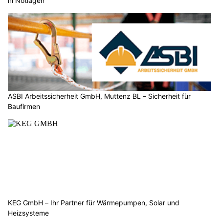
Am Fahrzeug entstand Totalschaden. Die Staatsanwaltschaft
hat eine Strafuntersuchung eingeleitet.
Weiterlesen
KEG GmbH – Ihr Partner für Wärmepumpen, Solar und Heizsysteme
ASBI Arbeitssicherheit GmbH, Muttenz BL – Sicherheit für Baufirmen
HOPE Christliches Sozialwerk in Baden AG: Hilfe für Menschen in Notlagen
KEG GmbH – Ihr Partner für Wärmepumpen, Solar und Heizsysteme
Villmergen AG: Zwei Männer streiten nach Unfall
um Fahrerrolle – Alkohol im Spiel
08.07.26
VON
POLIZEI.NEWS REDAKTION
Bei einem misslungenen Abbiegemanöver fuhr ein Auto in