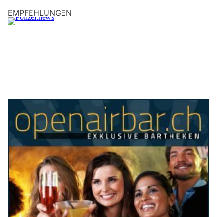
der Nacht ins Unterholz.
Verletzt wurde niemand.
Weiterlesen
HaarStark. in Wohlen (AG): Moderne Frisuren und Make-up
KEG GmbH – Ihr Partner für Wärmepumpen, Solar und Heizsysteme
KEG GmbH – Ihr Partner für Wärmepumpen, Solar und Heizsysteme
KEG GmbH – Ihr Partner für Wärmepumpen, Solar und Heizsysteme
Würenlos AG: Tankstellenpersonal stoppt
alkoholisierten Autofahrer nach Irrfahrt
02.08.26
VON
POLIZEI.NEWS REDAKTION
Ein 56-Jähriger war am Samstagmorgen gegen 10.45 Uhr