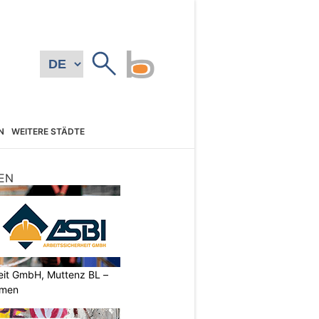
N
WEITERE STÄDTE
EN
heit GmbH, Muttenz BL –
rmen