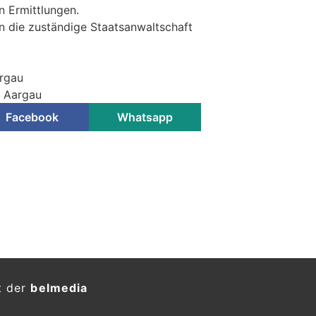
 Ermittlungen.
an die zuständige Staatsanwaltschaft
argau
i Aargau
Facebook
Whatsapp
ast über Rastplatz & kracht
rblock herausgerissen
KTION
fuhr eine Automobilistin
Rastplatz Oftringen.
ächst frontal mit einem Abfalleimer
er Wucht mit einem Baum. Die Lenkerin
agen in ein Spital transportiert. Ihr
 entzogen.