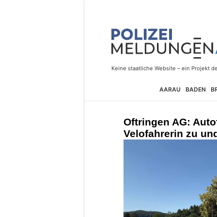
AARAU
BADEN
B
Oftringen AG: Autof
Velofahrerin zu und