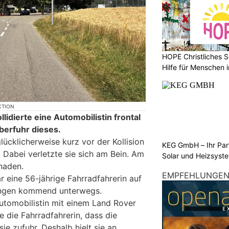
HOPE Christliches S
Hilfe für Menschen 
KTION
lidierte eine Automobilistin frontal
berfuhr dieses.
lücklicherweise kurz vor der Kollision
KEG GmbH – Ihr Pa
Dabei verletzte sie sich am Bein. Am
Solar und Heizsyst
haden.
EMPFEHLUNGE
 eine 56-jährige Fahrradfahrerin auf
ringen kommend unterwegs.
Automobilistin mit einem Land Rover
 die Fahrradfahrerin, dass die
sie zufuhr. Deshalb hielt sie an.