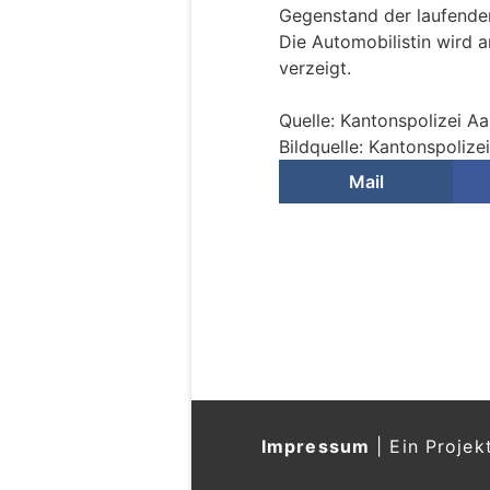
Gegenstand der laufenden
Die Automobilistin wird 
verzeigt.
Quelle: Kantonspolizei A
Bildquelle: Kantonspolize
Mail
Oftringen AG: VW r
gegen Baum – Moto
02.08.26
VON
POLIZEI.NEWS REDA
Am Abend des 1. August 
unkontrolliert über den 
Dabei kollidierte sie zun
und schliesslich mit voll
wurde mit einem Rettungsw
wurde der Führerausweis