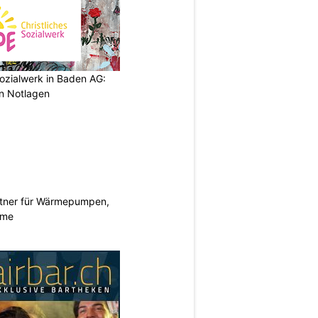
ozialwerk in Baden AG:
in Notlagen
rtner für Wärmepumpen,
eme
N