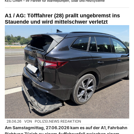
KEG GmbH – Ihr Partner für Wärmepumpen, Solar und Heizsysteme
A1 / AG: Töfffahrer (28) prallt ungebremst ins
Stauende und wird mittelschwer verletzt
28.06.26
VON
POLIZEI.NEWS REDAKTION
Am Samstagmittag, 27.06.2026 kam es auf der A1, Fahrbahn
Richtung Zürich zu einem Auffahrunfall zwischen einem