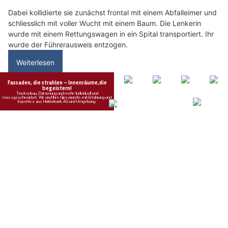
06.08.26
VON
POLIZEI.NEWS REDAKTION
Der Schulweg gehört den Kindern. Helfen wir gemeinsam
mit, dass er sicher bleibt.
Nach den Sommerferien beginnt für viele Kinder ein neuer
Lebensabschnitt. Besonders für die Erstklässlerinnen und
Erstklässler ist der erste selbstständige Schulweg ein grosses
Abenteuer. Sie lernen jeden Tag dazu und sammeln wichtige
Erfahrungen im Strassenverkehr.
Weiterlesen