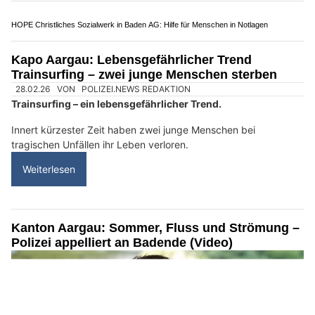
26.03.26
VON
POLIZEI.NEWS REDAKTION
Am Mittwoch meldeten mehrere Personen bei der Polizei
umgestürzte Bäume auf Strassen im Kanton Aargau.
Auf der N1R kam es infolgedessen zu Verkehrsbehinderungen.
Es gab keine Verletzten.
Weiterlesen