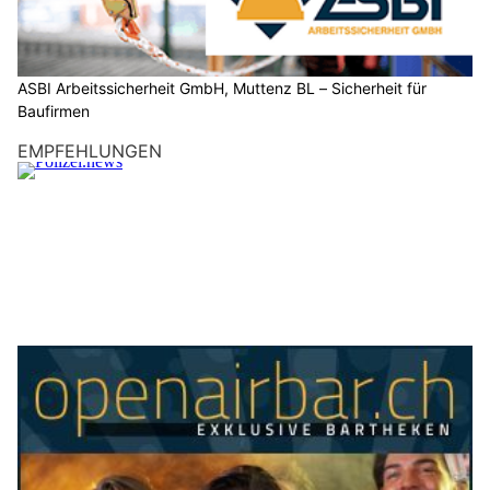
Zurzibiet AG: Regionalpolizei verstärkt
Kontrollen zum Schulstart auf den Schulwegen
06.08.26
VON
POLIZEI.NEWS REDAKTION
Der Schulweg gehört den Kindern. Helfen wir gemeinsam
mit, dass er sicher bleibt.
Nach den Sommerferien beginnt für viele Kinder ein neuer
Lebensabschnitt. Besonders für die Erstklässlerinnen und
Erstklässler ist der erste selbstständige Schulweg ein grosses
Abenteuer. Sie lernen jeden Tag dazu und sammeln wichtige
Erfahrungen im Strassenverkehr.
Weiterlesen
HaarStark. in Wohlen (AG): Moderne Frisuren und Make-up
KEG GmbH – Ihr Partner für Wärmepumpen, Solar und Heizsysteme