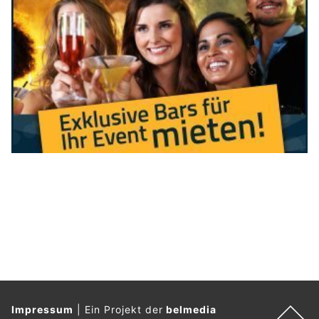
KEG GmbH – Ihr Partner für Wärmepumpen, Solar und Heizsysteme
KEG GmbH – Ihr Partner für Wärmepumpen, Solar und Heizsysteme
Wängi TG: Fahrunfähiger Schweizer auf
Rastplatz kontrolliert – Ausweis sichergestellt
05.08.26
VON
POLIZEI.NEWS REDAKTION
In der Nacht auf Mittwoch wurde in Wängi ein Autofahrer
als
fahrunfähig beurteilt
.
Sein Führerausweis auf Probe wurde eingezogen.
Weiterlesen
Rheinfelden AG: Mutmassliche Diebe mit
Asylstatus in Deutschland festgenommen
07.08.26
VON
POLIZEI.NEWS REDAKTION
In Rheinfelden konnten nach einem Diebstahl aus einem