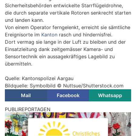
Sicherheitsbehörden entwickelte Starrflügeldrohne,
die durch separate vertikale Rotoren senkrecht starten
und landen kann.
Von einem Operator ferngelenkt, erreicht sie sämtliche
Ereignisorte im
Kanton
rasch und hindernisfrei.
Dort vermag sie lange in der Luft zu bleiben und der
Einsatzleitung dank zeitgemässer Kamera- und
Sensortechnik ein aussagekräftiges Lagebild zu
übermitteln.
Quelle: Kantonspolizei Aargau
Bildquelle: Symbolbild © Nuttsue/Shutterstock.com
Mail
Facebook
Whatsapp
Schweiz: Polizei-Kommunikationshilfe für
Menschen mit Einschränkungen wird ausgebaut
04.06.26
VON
POLIZEI.NEWS REDAKTION
Das piktogrammbasierte Kommunikationsbuch UKPol kann