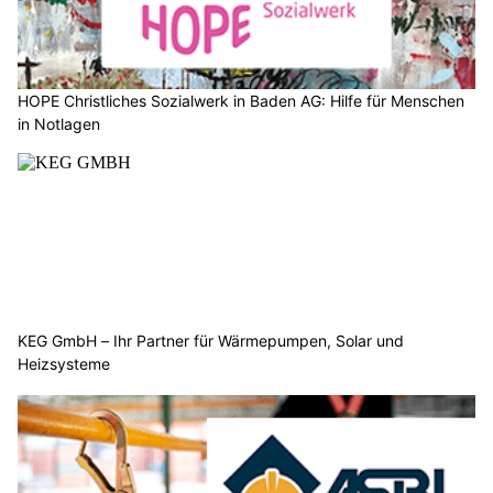
künftig schweizweit und international verbreitet sowie
weiterentwickelt werden.
Die Schaffhauser Polizei und der Verein zUKunftswerkstatt
haben einen Vertrag zur Übertragung der Nutzungsrechte
unterzeichnet und damit die Grundlage für die langfristige
Weiterführung des Projekts geschaffen.
Weiterlesen
KEG GmbH – Ihr Partner für Wärmepumpen, Solar und Heizsysteme
ASBI Arbeitssicherheit GmbH, Muttenz BL – Sicherheit für Baufirmen
HOPE Christliches Sozialwerk in Baden AG: Hilfe für Menschen in Notlagen
KEG GmbH – Ihr Partner für Wärmepumpen, Solar und Heizsysteme