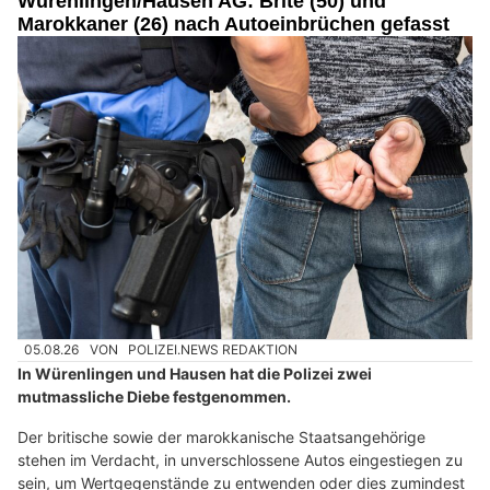
Würenlingen/Hausen AG: Brite (50) und
Marokkaner (26) nach Autoeinbrüchen gefasst
05.08.26
VON
POLIZEI.NEWS REDAKTION
In Würenlingen und Hausen hat die Polizei zwei
mutmassliche Diebe festgenommen.
Der britische sowie der marokkanische Staatsangehörige
stehen im Verdacht, in unverschlossene Autos eingestiegen zu
sein, um Wertgegenstände zu entwenden oder dies zumindest