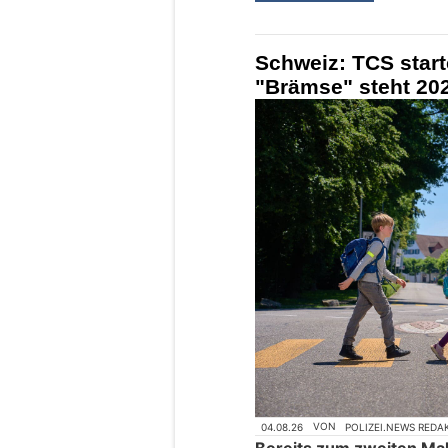
Schweiz: TCS star
"Brämse" steht 202
04.08.26
VON
POLIZEI.NEWS REDA
Bereits zum zweiten Mal 