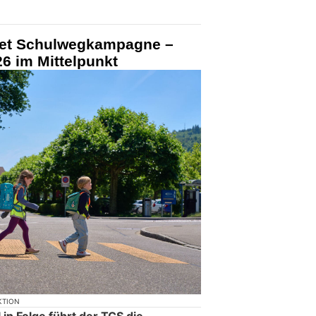
tet Schulwegkampagne –
6 im Mittelpunkt
KTION
in Folge führt der TCS die