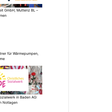
heit GmbH, Muttenz BL –
rmen
rtner für Wärmepumpen,
eme
ozialwerk in Baden AG:
in Notlagen