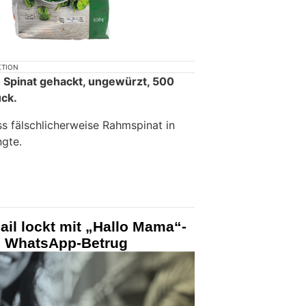
KTION
o Spinat gehackt, ungewürzt, 500
ück.
ss fälschlicherweise Rahmspinat in
gte.
il lockt mit „Hallo Mama“-
n WhatsApp-Betrug