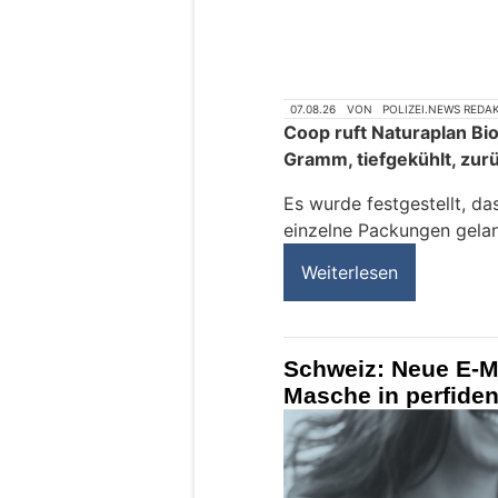
07.08.26
VON
POLIZEI.NEWS REDA
Coop ruft Naturaplan Bi
Gramm, tiefgekühlt, zur
Es wurde festgestellt, da
einzelne Packungen gelan
Weiterlesen
Schweiz: Neue E-Ma
Masche in perfide