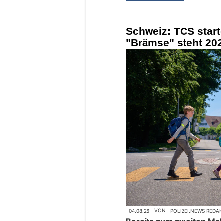
Schweiz: TCS star
"Brämse" steht 202
04.08.26
VON
POLIZEI.NEWS REDA
Bereits zum zweiten Mal 