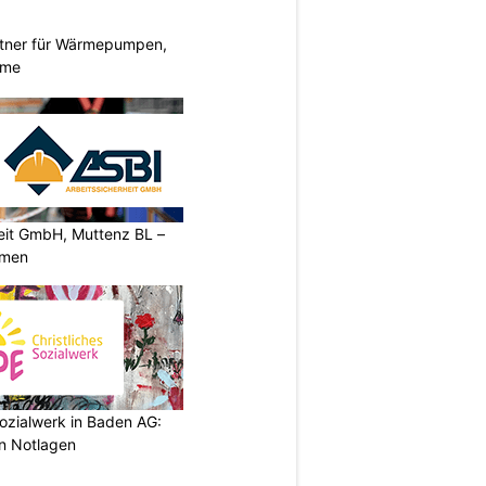
rtner für Wärmepumpen,
eme
heit GmbH, Muttenz BL –
rmen
ozialwerk in Baden AG:
in Notlagen