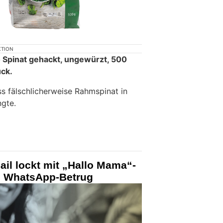
KTION
o Spinat gehackt, ungewürzt, 500
ück.
ss fälschlicherweise Rahmspinat in
gte.
il lockt mit „Hallo Mama“-
n WhatsApp-Betrug