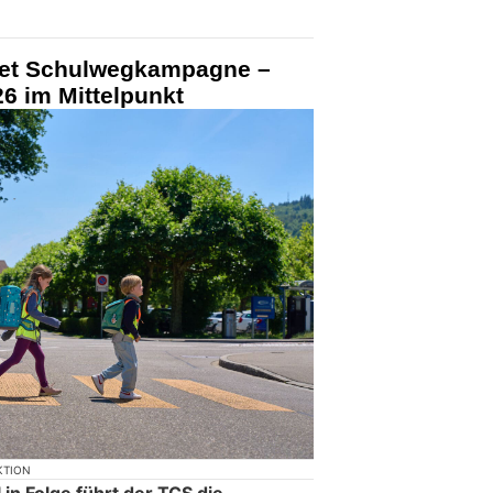
tet Schulwegkampagne –
6 im Mittelpunkt
KTION
in Folge führt der TCS die