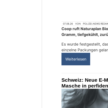
07.08.26
VON
POLIZEI.NEWS REDA
Coop ruft Naturaplan Bi
Gramm, tiefgekühlt, zur
Es wurde festgestellt, da
einzelne Packungen gelan
Weiterlesen
Schweiz: Neue E-Ma
Masche in perfide