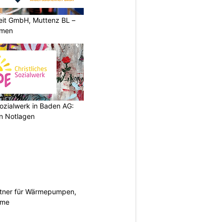
heit GmbH, Muttenz BL –
rmen
ozialwerk in Baden AG:
in Notlagen
rtner für Wärmepumpen,
eme