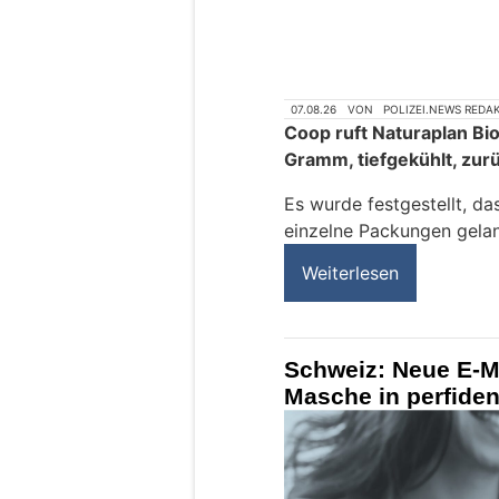
07.08.26
VON
POLIZEI.NEWS REDA
Coop ruft Naturaplan Bi
Gramm, tiefgekühlt, zur
Es wurde festgestellt, da
einzelne Packungen gelan
Weiterlesen
Schweiz: Neue E-Ma
Masche in perfide