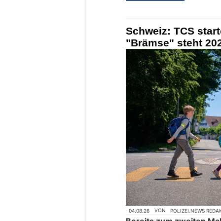
Schweiz: TCS star
"Brämse" steht 202
04.08.26
VON
POLIZEI.NEWS REDA
Bereits zum zweiten Mal 