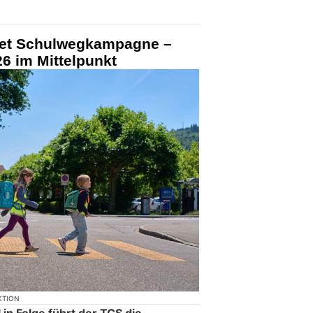
tet Schulwegkampagne –
6 im Mittelpunkt
KTION
in Folge führt der TCS die