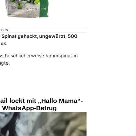
KTION
o Spinat gehackt, ungewürzt, 500
ück.
ss fälschlicherweise Rahmspinat in
gte.
il lockt mit „Hallo Mama“-
n WhatsApp-Betrug