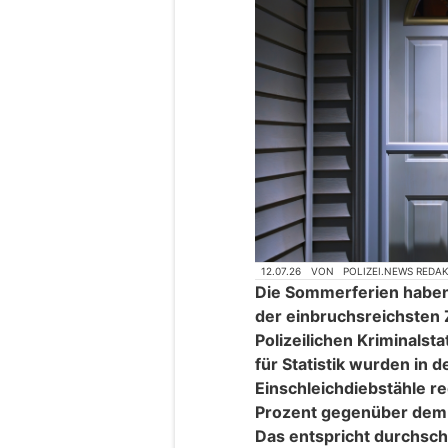
12.07.26
VON
POLIZEI.NEWS REDA
Die Sommerferien haben
der einbruchsreichsten 
Polizeilichen Kriminals
für Statistik wurden in
Einschleichdiebstähle reg
Prozent gegenüber dem 
Das entspricht durchschni