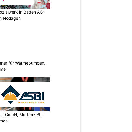
ozialwerk in Baden AG:
in Notlagen
rtner für Wärmepumpen,
eme
heit GmbH, Muttenz BL –
rmen
N