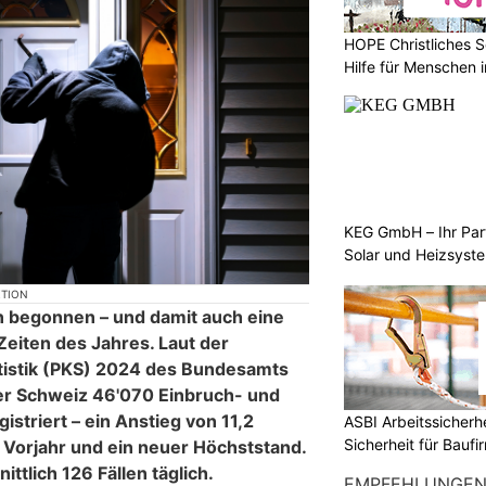
HOPE Christliches S
Hilfe für Menschen 
KEG GmbH – Ihr Pa
Solar und Heizsyst
KTION
 begonnen – und damit auch eine
Zeiten des Jahres. Laut der
tatistik (PKS) 2024 des Bundesamts
 der Schweiz 46'070 Einbruch- und
istriert – ein Anstieg von 11,2
ASBI Arbeitssicher
Sicherheit für Baufi
Vorjahr und ein neuer Höchststand.
ttlich 126 Fällen täglich.
EMPFEHLUNGE