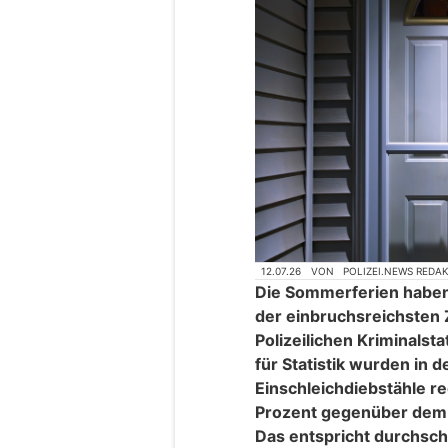
12.07.26
VON
POLIZEI.NEWS REDA
Die Sommerferien haben
der einbruchsreichsten 
Polizeilichen Kriminals
für Statistik wurden in
Einschleichdiebstähle reg
Prozent gegenüber dem 
Das entspricht durchschni