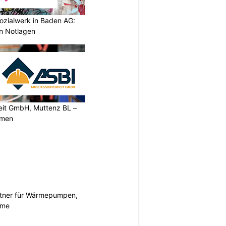
ozialwerk in Baden AG:
in Notlagen
heit GmbH, Muttenz BL –
rmen
rtner für Wärmepumpen,
eme
N