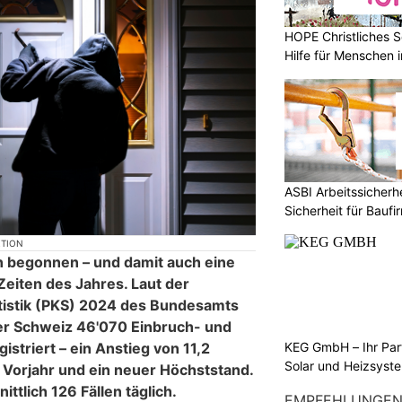
HOPE Christliches S
Hilfe für Menschen 
ASBI Arbeitssicher
Sicherheit für Baufi
KTION
 begonnen – und damit auch eine
Zeiten des Jahres. Laut der
tatistik (PKS) 2024 des Bundesamts
 der Schweiz 46'070 Einbruch- und
KEG GmbH – Ihr Pa
istriert – ein Anstieg von 11,2
Solar und Heizsyst
Vorjahr und ein neuer Höchststand.
ttlich 126 Fällen täglich.
EMPFEHLUNGE