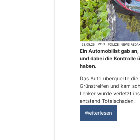
23.05.26
VON
POLIZEI.NEWS REDA
Ein Automobilist gab an
und dabei die Kontrolle 
haben.
Das Auto überquerte die 
Grünstreifen und kam schl
Lenker wurde verletzt in
entstand Totalschaden.
Weiterlesen