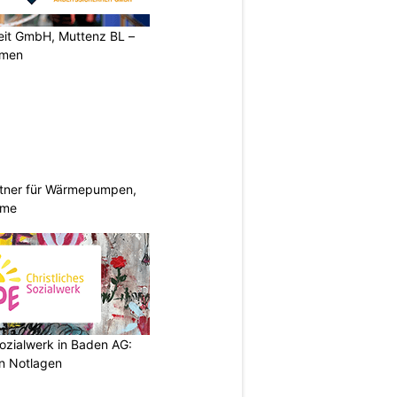
heit GmbH, Muttenz BL –
rmen
rtner für Wärmepumpen,
eme
ozialwerk in Baden AG:
in Notlagen
N