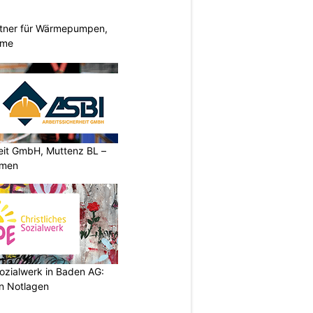
rtner für Wärmepumpen,
eme
heit GmbH, Muttenz BL –
rmen
ozialwerk in Baden AG:
in Notlagen
N