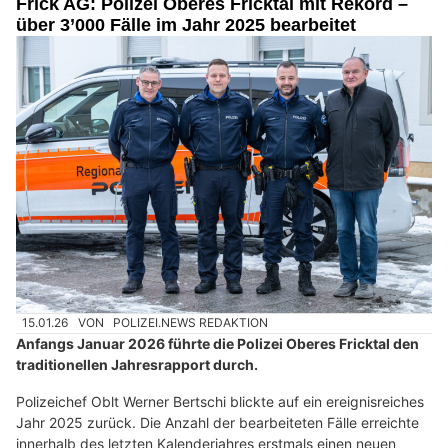
Frick AG: Polizei Oberes Fricktal mit Rekord –
über 3’000 Fälle im Jahr 2025 bearbeitet
15.01.26
VON
POLIZEI.NEWS REDAKTION
Anfangs Januar 2026 führte die Polizei Oberes Fricktal den
traditionellen Jahresrapport durch.
Polizeichef Oblt Werner Bertschi blickte auf ein ereignisreiches
Jahr 2025 zurück. Die Anzahl der bearbeiteten Fälle erreichte
innerhalb des letzten Kalenderjahres erstmals einen neuen