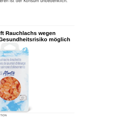
deren ist der Konsum unbedenklich.
uft Rauchlachs wegen
 Gesundheitsrisiko möglich
KTION