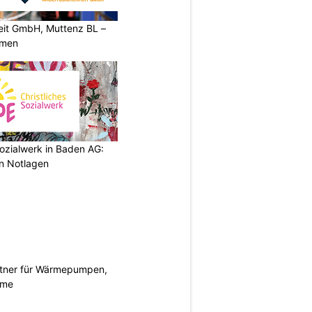
heit GmbH, Muttenz BL –
rmen
ozialwerk in Baden AG:
in Notlagen
rtner für Wärmepumpen,
eme