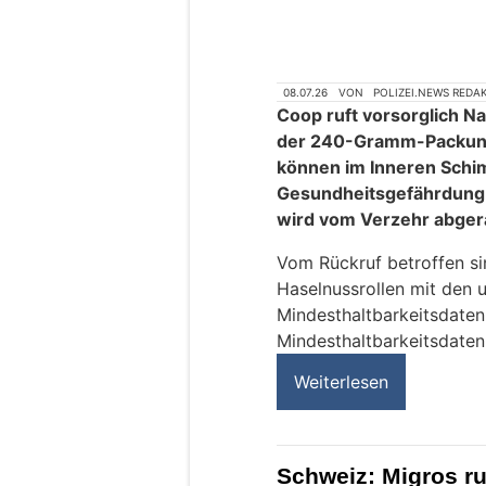
08.07.26
VON
POLIZEI.NEWS REDA
Coop ruft vorsorglich Na
der 240-Gramm-Packung 
können im Inneren Schim
Gesundheitsgefährdung 
wird vom Verzehr abger
Vom Rückruf betroffen sin
Haselnussrollen mit den 
Mindesthaltbarkeitsdaten
Mindesthaltbarkeitsdaten 
Weiterlesen
Schweiz: Migros ru