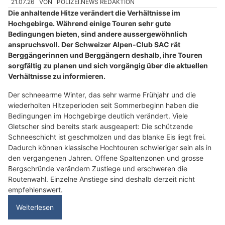
21.07.26
VON
POLIZEI.NEWS REDAKTION
Die anhaltende Hitze verändert die Verhältnisse im
Hochgebirge. Während einige Touren sehr gute
Bedingungen bieten, sind andere aussergewöhnlich
anspruchsvoll. Der Schweizer Alpen-Club SAC rät
Berggängerinnen und Berggängern deshalb, ihre Touren
sorgfältig zu planen und sich vorgängig über die aktuellen
Verhältnisse zu informieren.
Der schneearme Winter, das sehr warme Frühjahr und die
wiederholten Hitzeperioden seit Sommerbeginn haben die
Bedingungen im Hochgebirge deutlich verändert. Viele
Gletscher sind bereits stark ausgeapert: Die schützende
Schneeschicht ist geschmolzen und das blanke Eis liegt frei.
Dadurch können klassische Hochtouren schwieriger sein als in
den vergangenen Jahren. Offene Spaltenzonen und grosse
Bergschründe verändern Zustiege und erschweren die
Routenwahl. Einzelne Anstiege sind deshalb derzeit nicht
empfehlenswert.
Weiterlesen