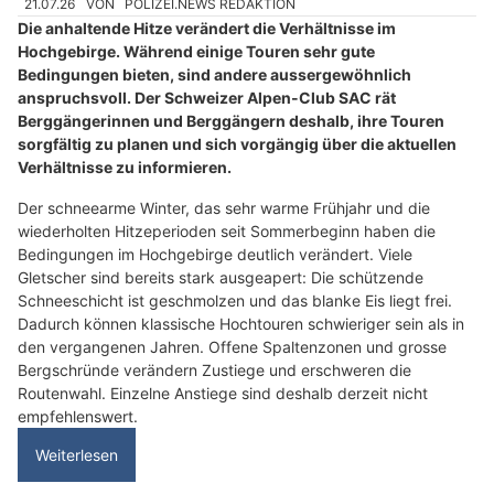
21.07.26
VON
POLIZEI.NEWS REDAKTION
Die anhaltende Hitze verändert die Verhältnisse im
Hochgebirge. Während einige Touren sehr gute
Bedingungen bieten, sind andere aussergewöhnlich
anspruchsvoll. Der Schweizer Alpen-Club SAC rät
Berggängerinnen und Berggängern deshalb, ihre Touren
sorgfältig zu planen und sich vorgängig über die aktuellen
Verhältnisse zu informieren.
Der schneearme Winter, das sehr warme Frühjahr und die
wiederholten Hitzeperioden seit Sommerbeginn haben die
Bedingungen im Hochgebirge deutlich verändert. Viele
Gletscher sind bereits stark ausgeapert: Die schützende
Schneeschicht ist geschmolzen und das blanke Eis liegt frei.
Dadurch können klassische Hochtouren schwieriger sein als in
den vergangenen Jahren. Offene Spaltenzonen und grosse
Bergschründe verändern Zustiege und erschweren die
Routenwahl. Einzelne Anstiege sind deshalb derzeit nicht
empfehlenswert.
Weiterlesen