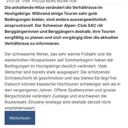
21.07.26
VON
POLIZEI.NEWS REDAKTION
Die anhaltende Hitze verändert die Verhältnisse im
Hochgebirge. Während einige Touren sehr gute
Bedingungen bieten, sind andere aussergewöhnlich
anspruchsvoll. Der Schweizer Alpen-Club SAC rät
Berggängerinnen und Berggängern deshalb, ihre Touren
sorgfältig zu planen und sich vorgängig über die aktuellen
Verhältnisse zu informieren.
Der schneearme Winter, das sehr warme Frühjahr und die
wiederholten Hitzeperioden seit Sommerbeginn haben die
Bedingungen im Hochgebirge deutlich verändert. Viele
Gletscher sind bereits stark ausgeapert: Die schützende
Schneeschicht ist geschmolzen und das blanke Eis liegt frei.
Dadurch können klassische Hochtouren schwieriger sein als in
den vergangenen Jahren. Offene Spaltenzonen und grosse
Bergschründe verändern Zustiege und erschweren die
Routenwahl. Einzelne Anstiege sind deshalb derzeit nicht
empfehlenswert.
Weiterlesen