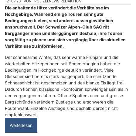
21.07.26
VON
POLIZEI.NEWS REDAKTION
Die anhaltende Hitze verändert die Verhältnisse im
Hochgebirge. Während einige Touren sehr gute
Bedingungen bieten, sind andere aussergewöhnlich
anspruchsvoll. Der Schweizer Alpen-Club SAC rät
Berggängerinnen und Berggängern deshalb, ihre Touren
sorgfältig zu planen und sich vorgängig über die aktuellen
Verhältnisse zu informieren.
Der schneearme Winter, das sehr warme Frühjahr und die
wiederholten Hitzeperioden seit Sommerbeginn haben die
Bedingungen im Hochgebirge deutlich verändert. Viele
Gletscher sind bereits stark ausgeapert: Die schützende
Schneeschicht ist geschmolzen und das blanke Eis liegt frei.
Dadurch können klassische Hochtouren schwieriger sein als in
den vergangenen Jahren. Offene Spaltenzonen und grosse
Bergschründe verändern Zustiege und erschweren die
Routenwahl. Einzelne Anstiege sind deshalb derzeit nicht
empfehlenswert.
Weiterlesen