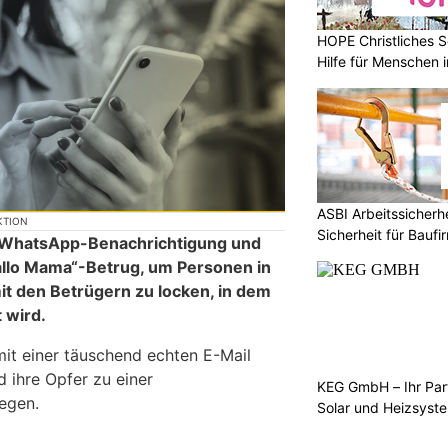
HOPE Christliches S
Hilfe für Menschen 
ASBI Arbeitssicher
KTION
Sicherheit für Baufi
ne WhatsApp-Benachrichtigung und
allo Mama“-Betrug, um Personen in
t den Betrügern zu locken, in dem
t wird.
mit einer täuschend echten E-Mail
 ihre Opfer zu einer
KEG GmbH – Ihr Pa
egen.
Solar und Heizsyst