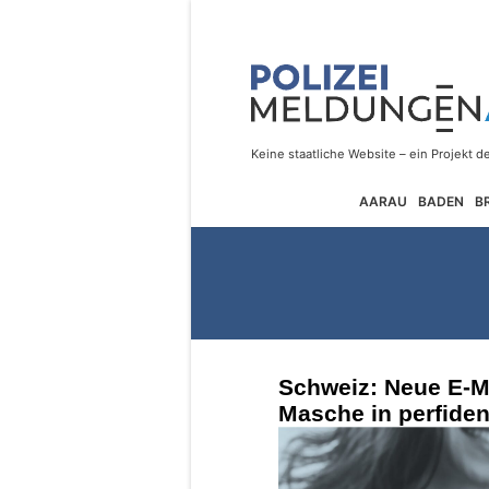
AARAU
BADEN
B
Schweiz: Neue E-Ma
Masche in perfide