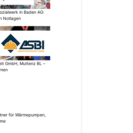
ozialwerk in Baden AG:
in Notlagen
heit GmbH, Muttenz BL –
rmen
rtner für Wärmepumpen,
eme