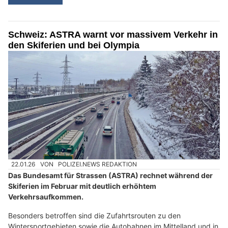
Schweiz: ASTRA warnt vor massivem Verkehr in
den Skiferien und bei Olympia
22.01.26
VON
POLIZEI.NEWS REDAKTION
Das Bundesamt für Strassen (ASTRA) rechnet während der
Skiferien im Februar mit deutlich erhöhtem
Verkehrsaufkommen.
Besonders betroffen sind die Zufahrtsrouten zu den
Wintersportgebieten sowie die Autobahnen im Mittelland und in